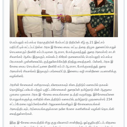
பெரம்பலூர் எம்.எல்.ஏ தொகுதியின் மேம்பாட்டு நிதியின் கீழ் ரூ.21 இலட்சம்
மதிப்பீட்டில் கட்டப்பட்டுள்ள அரசு இ சேவை மைய கட்டிடத்தை திமுக துணைப்பொதுச்
செயலாளரும் நீலகிரி எம்.பி.யுமான ஆ.ராசா, போக்குவரத்துத் துறை அமைச்சர் சா.சி
சிவசங்கர் ஆகிய இருவரும், கலெக்டர் கிரேஸ் தலைமையில், பெரம்பலூர் எம்.எல்.ஏ
பிரபாகரன் முன்னிலையில், குத்துவிளக்கேற்றி திறந்து வைத்தனர். பின்னர், அரசு இ
சேவை மைய செயல்பாட்டினை நீலகிரி எம்.பி ஆ.ராசா, போக்குவரத்துத் துறை
அமைச்சர் சிவசங்கர் இருவரும் பார்வையிட்டு, இணைய வழி சான்றினை பயனாளிக்கு
வழங்கினர்.
அரசின் சேவைகள் எளிதாகவும், விரைவாகவும் கிடைத்திடும் வகையில் தகவல்
தொழில்நுட்பவியல் மற்றும் டிஜிட்டல்சேவைகள் துறையின் தமிழ்நாடு மின் ஆளுமை
முகமை மூலமாக அரசு இ -சேவை மையங்களை நடத்தி வருகிறது. இச்சேவையினை
பொதுமக்களுக்கு எளிதில் கிடைத்திடும் வகையில், தமிழ்நாடு முதலமைச்சர் 234
சட்டப்பேரவை உறுப்பினர்களின் அலுவலகங்களிலும் இ-சேவைமையங்கள்
அமைத்திடவும், அம்மையங்களுக்கான நவீன மேசை கணினிகள் வழங்கி தொடங்கி
வைத்துள்ளார்கள்.
இந்த இ-சேவை மையத்தில் சிறு குறு விவசாயி சான்றிதழ், ஓய்வூதியதிட்டம், விதவை