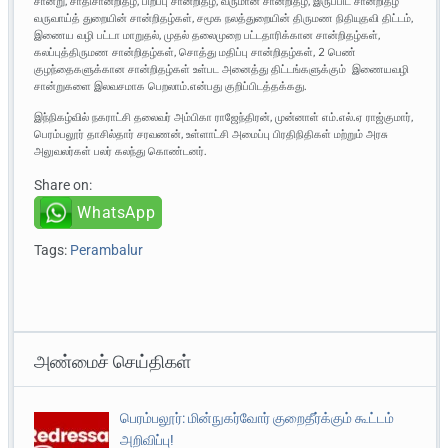
சான்று, சாதிசான்றிதழ், பிறப்பு சான்றிதழ், வருமான சான்றிதழ், இருப்பிட சான்றிதழ்
வருவாய்த் துறையின் சான்றிதழ்கள், சமூக நலத்துறையின் திருமண நிதியுதவி திட்டம்,
இணைய வழி பட்டா மாறுதல், முதல் தலைமுறை பட்டதாரிக்கான சான்றிதழ்கள்,
கலப்புத்திருமண சான்றிதழ்கள், சொத்து மதிப்பு சான்றிதழ்கள், 2 பெண்
குழந்தைகளுக்கான சான்றிதழ்கள் உள்பட அனைத்து திட்டங்களுக்கும் இணையவழி
சான்றுகளை இலவசமாக பெறலாம்.என்பது குறிப்பிடத்தக்கது.
இந்நிகழ்வில் நகராட்சி தலைவர் அம்பிகா ராஜேந்திரன், முன்னாள் எம்.எல்.ஏ ராஜ்குமார்,
பெரம்பலூர் தாசில்தார் சரவணன், உள்ளாட்சி அமைப்பு பிரதிநிதிகள் மற்றும் அரசு
அலுவலர்கள் பலர் கலந்து கொண்டனர்.
Share on:
WhatsApp
Tags:
Perambalur
அண்மைச் செய்திகள்
பெரம்பலூர்: மின்நுகர்வோர் குறைதீர்க்கும் கூட்டம்
அறிவிப்பு!