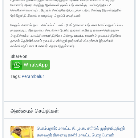
போலீசார் அவரிடமிருந்து ஆன்லைன் மூலம் விற்பனைக்கு பயன்படுத்திய 2
செல்போன்களையும் பறிமுதல் செய்ததோடு, வழக்கு பதிவு செய்து நீதிமன்றத்தில்
நேர்நிறுத்தி சிறைக் காவலுக்கு அனுப்பி வைத்தனர்.
மேலும், அரசால் தடை செய்யப்பட்ட லாட்டரி சீட்டுகளை விற்பனை செய்வது சட்டப்படி
குற்றமாகும். அத்தகைய செயலில் ஈடுபடும் நபர்கள் குறித்த தகவல் தெரிந்தால்
அருகில் உள்ள காவல்நிலையத்திற்கோ அல்லது மாவட்ட காவல் அலுவலகத்திற்கோ
தகவல் தெரிவிக்கலாம் தகவல் அளிக்கும் நபர்களின் விவரங்கள் இரகசியம்
காக்கப்படும் என போலீசார் தெரிவித்துள்ளனர்.
Share on:
WhatsApp
Tags:
Perambalur
அண்மைச் செய்திகள்
பெரம்பலூர்: மாவட்ட தி.மு.க. சார்பில் முத்தமிழறிஞர்
கலைஞர் நினைவு நாள்! மாவட்ட பொறுப்பாளர்