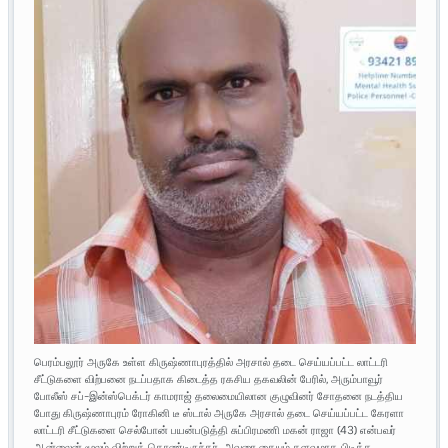
பெரம்பலூர் அருகே உள்ள கிருஷ்ணாபுரத்தில் அரசால் தடை செய்யப்பட்ட லாட்டரி
சீட்டுகளை விற்பனை நடப்பதாக கிடைத்த ரகசிய தகவலின் பேரில், அரும்பாவூர்
போலீஸ் சப்-இன்ஸ்பெக்டர் காமராஜ் தலைமையிலான குழுவினர் சோதனை நடத்திய
போது கிருஷ்ணாபுரம் ரோகினி டீ ஸ்டால் அருகே அரசால் தடை செய்யப்பட்ட கேரளா
லாட்டரி சீட்டுகளை செல்போன் பயன்படுத்தி சுப்பிரமணி மகன் ராஜா (43) என்பவர்
ஆன்லைன் மூலம் விற்றுக் கொண்டிருந்தர். அவரை கையும் களவுமாக பிடித்த