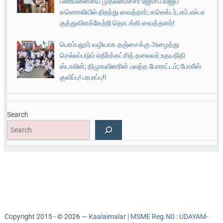
பணிமனையை முதலமைச்சர் ஜோசப் விஜய்
கணொலியில் திறந்து வைத்தார்; கலெக்டர், எம்.எல்.ஏ
குத்துவிளக்கேற்றி தொடங்கி வைத்தனர்!
பெரம்பலூர் வழியாக தஞ்சைக்கு அழைத்து
செல்லப்படும் எதிர்க்கட்சித் தலைவர் உதயநிதி
ஸ்டாலின்; திமுகவினரின் பலத்த போராட்டம்; போலீஸ்
குவிப்பு! பரபரப்பு!!
Search
Copyright 2015 - © 2026 —
Kaalaimalar | MSME Reg.N0 : UDAYAM-