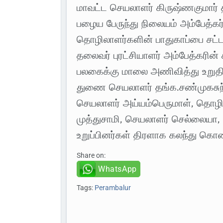
மாவட்ட செயலாளர் கிருஷ்ணகுமார் 
பழைய பேருந்து நிலையம் அம்பேத்கர
தொழிலாளர்களின் பாதுகாப்பை சட்ட
தலைவர் புரட்சியாளர் அம்பேத்கரின
பலகைக்கு மாலை அணிவித்து உறுதி
துணை செயலாளர் தங்க.சண்முகசுந்
செயலாளர் அய்யம்பெருமாள், தொழிற
முத்துசாமி, செயலாளர் செல்லையா, 
உறுப்பினர்கள் திரளாக கலந்து கொ
Share on:
WhatsApp
Tags:
Perambalur