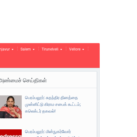
njavur
Salem
Tirunelveli
Vellore
அண்மைச் செய்திகள்
பெரம்பலூர்: சுதந்திர தினத்தை
முன்னிட்டு கிராம சபைக் கூட்டம்;
கலெக்டர் தகவல்!
பெரம்பலூர்: மின்நுகர்வோர்