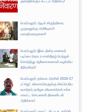
குறைதீர்க்கும் கூட்டம் அறிவிப்பு!
பெரம்பலூர்: ஆடிக் கிருத்திகை;
முருகனுக்கு அபிஷேகம்!
மகாதீபாராதனை!!
பெரம்பலூர்: இடைநின்ற மாணவர்
படிப்பை தொடர சான்றிதழ் பெற்றுக்
கொடுத்து ஆலோசனைகள் வழங்கிய
நீதிமன்றம்!
பெரம்பலூர்: தவெக அரசின் 2026-27
பட்ஜெட் விவசாயிகளுக்கு மிகப்பெரிய
ஏமாற்றம்; தமிழக விவசாயிகள் சங்க
மாவட்ட செயலாளர் நீலகண்டன்
அறிக்கை!
பெரம்பலூர்: மாவட்ட தி.மு.க. சார்பில்