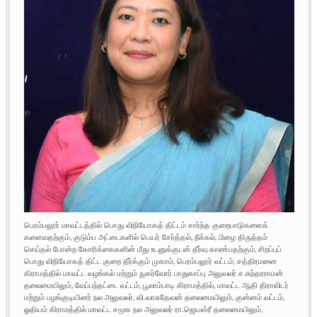
பெரம்பலூர் மாவட்டத்தில் பொது விநியோகத் திட்டம் சார்ந்த குறைபாடுகளைக்
களைவதற்கும், குடும்ப அட்டைகளில் பெயர் சேர்த்தல், நீக்கல், பிழை திருத்தம்
செய்தல் போன்ற கோரிக்கைகளின் மீது உடனுக்குடன் தீர்வு காண்பதற்கும், சிறப்புப்
பொது விநியோகத் திட்ட குறை தீர்க்கும் முகாம், பெரம்பலூர் வட்டம், சத்திரமனை
கிராமத்தில் மாவட்ட வழங்கல் மற்றும் நுகர்வோர் பாதுகாப்பு அலுவலர் ச.சுந்தரராமன்
தலைமையிலும், வேப்பந்தட்டை வட்டம், பூலாம்பாடி கிராமத்தில், மாவட்ட ஆதி திராவிடர்
மற்றும் பழங்குடியினர் நல அலுவலர், வி.வாசுதேவன் தலைமையிலும், குன்னம் வட்டம்,
ஓதியம் கிராமத்தில் மாவட்ட சமூக நல அலுவலர் ரா.ஜெயஸ்ரீ தலைமையிலும்,