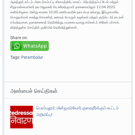
ஆலத்தூர் வட்டம், அடைக்கம்பட்டி கிராமத்தில், மாவட்ட பிற்படுத்தப்பட்டோர் மற்றும்
சிறுபான்மையினர் நல அலுவலர் ரெ.சுரேஷ்குமார் தலைமையிலும் 12.04.2025
சனிக்கிழமை அன்று காலை 10.00 மணியளவில் நடைபெற உள்ளது. இம்முகாமில்,
பொதுமக்கள் கலந்து கொண்டு, உணவுப் பொருள் வழங்கல் மற்றும் குடும்ப அட்டைகள்
சம்மந்தமான, குறைகளைத் தெரிவித்து, பயனடையுமாறு கலெக்டர் கிரேஸ் பச்சாவ்
விடுத்துள்ள செய்திக் குறிப்பில் தெரிவித்துள்ளார்.
Share on:
WhatsApp
Tags:
Perambalur
அண்மைச் செய்திகள்
பெரம்பலூர்: மின்நுகர்வோர் குறைதீர்க்கும் கூட்டம்
அறிவிப்பு!