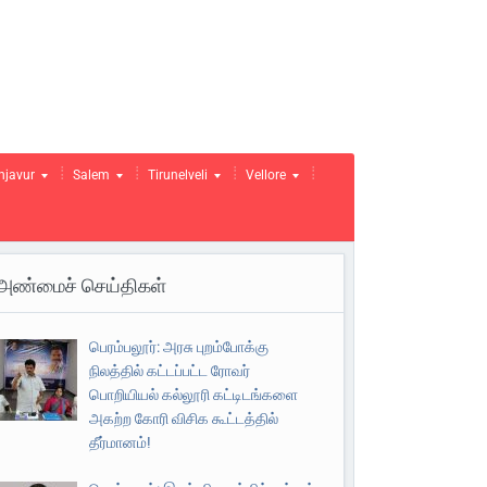
njavur
Salem
Tirunelveli
Vellore
அண்மைச் செய்திகள்
பெரம்பலூர்: அரசு புறம்போக்கு
நிலத்தில் கட்டப்பட்ட ரோவர்
பொறியியல் கல்லூரி கட்டிடங்களை
அகற்ற கோரி விசிக கூட்டத்தில்
தீர்மானம்!