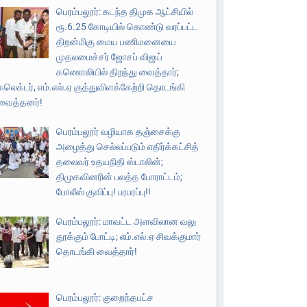
பெரம்பலூர்: கடந்த திமுக ஆட்சியில்
ரூ.6.25 கோடியில் கொண்டு வரப்பட்ட
திறன்மிகு மைய பணிமனையை
முதலமைச்சர் ஜோசப் விஜய்
கணொலியில் திறந்து வைத்தார்;
கலெக்டர், எம்.எல்.ஏ குத்துவிளக்கேற்றி தொடங்கி
வைத்தனர்!
பெரம்பலூர் வழியாக தஞ்சைக்கு
அழைத்து செல்லப்படும் எதிர்க்கட்சித்
தலைவர் உதயநிதி ஸ்டாலின்;
திமுகவினரின் பலத்த போராட்டம்;
போலீஸ் குவிப்பு! பரபரப்பு!!
பெரம்பலூர்: மாவட்ட அளவிலான வலு
தூக்கும் போட்டி; எம்.எல்.ஏ சிவக்குமார்
தொடங்கி வைத்தார்!
பெரம்பலூர்: குறைந்தபட்ச