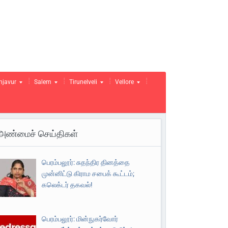
njavur
Salem
Tirunelveli
Vellore
அண்மைச் செய்திகள்
பெரம்பலூர்: சுதந்திர தினத்தை
முன்னிட்டு கிராம சபைக் கூட்டம்;
கலெக்டர் தகவல்!
பெரம்பலூர்: மின்நுகர்வோர்