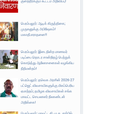
குறைதீர்க்கும் கூட்டம் அறிவிப்பு!
பெரம்பலூர்: ஆடிக் கிருத்திகை;
முருகனுக்கு அபிஷேகம்!
மகாதீபாராதனை!!
பெரம்பலூர்: இடைநின்ற மாணவர்
படிப்பை தொடர சான்றிதழ் பெற்றுக்
கொடுத்து ஆலோசனைகள் வழங்கிய
நீதிமன்றம்!
பெரம்பலூர்: தவெக அரசின் 2026-27
பட்ஜெட் விவசாயிகளுக்கு மிகப்பெரிய
ஏமாற்றம்; தமிழக விவசாயிகள் சங்க
மாவட்ட செயலாளர் நீலகண்டன்
அறிக்கை!
பெரம்பலூர்: மாவட்ட தி.மு.க. சார்பில்