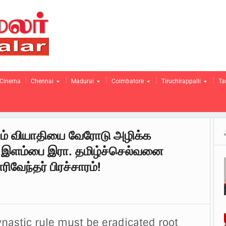
Cinema
Chennai
Madurai
Coimbatore
Tiruchirappalli
Ta
எனும் வியாதியை வேரோடு அழிக்க
் இளம்பை இரா. தமிழ்ச்செல்வனை
ிவேந்தர் பிரச்சாரம்!
nastic rule must be eradicated root