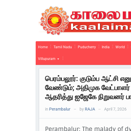
Home
Tamil Nadu
Puducherry
India
World
Villupuram
பெரம்பலூர்: குடும்ப ஆட்சி 
வேண்டும்; அதிமுக வேட்பாளர
ஆதரித்து ஐஜேகே நிறுவனர் பார
in
Perambalur
by
RAJA
April 7, 2026
—
—
Perambalur: The malady of dy