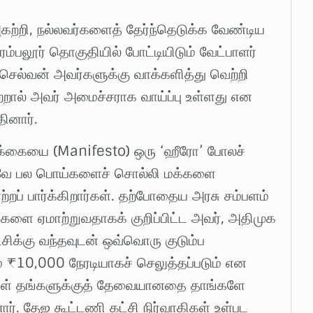
றி, நல்லவர்களைத் தேர்ந்தெடுக்க வேண்டிய
ரம்பலூர் தொகுதியில் போட்டியிடும் வேட்பாளர்
்செல்வன் அவர்களுக்கு வாக்களித்து வெற்றி
ற்றால் அவர் அமைச்சராக வாய்ப்பு உள்ளது என
ினார்.
ிக்கையை (Manifesto) ஒரு ‘ஹீரோ’ போலச்
்கனவே பல பொய்களைச் சொல்லி மக்களை
றப் பார்க்கிறார்கள். தற்போதைய அரசு சம்பளம்
களை ஏமாற்றுவதாகக் குறிப்பிட்ட அவர், அதிமுக
சிக்கு வந்தவுடன் ஒவ்வொரு குடும்ப
் ₹10,000 நேரடியாகச் செலுத்தப்படும் என
்கள் தங்களுக்குத் தேவையானதை தாங்களே
ர். தேஜ கூட்டணி கட்சி நிர்வாகிகள் உள்பட