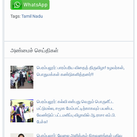
WhatsApp
Tags:
Tamil Nadu
அண்மைச் செய்திகள்
பெரம்பலூர்: பாரம்பரிய விதைத் திருவிழா! உழவர்கள்,
பொதுமக்கள் கண்டுகளித்தனர்!!
பெரம்பலூர்: கல்வி என்பது வெறும் பொருளீட்ட
மட்டுமல்ல, சமூக மேம்பாட்டிற்காகவும் பயன்பட
வேண்டும்: பட்டமளிப்பு விழாவில் ஆ.ராசா எம்.பி.
பேச்சு!
பெரம்பலூர்: வேலை அளிக்கும் நிறுவனங்கள் பதிவு