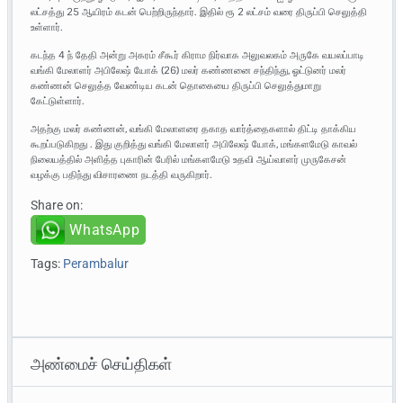
லட்சத்து 25 ஆயிரம் கடன் பெற்றிருந்தார். இதில் ரூ 2 லட்சம் வரை திருப்பி செலுத்தி
உள்ளார்.
கடந்த 4 ந் தேதி அன்று அகரம் சீகூர் கிராம நிர்வாக அலுவலகம் அருகே வயலப்பாடி
வங்கி மேலாளர் அபிலேஷ் யோக் (26) மலர் கண்ணனை சந்திந்து, ஓட்டுனர் மலர்
கண்ணன் செலுத்த வேண்டிய கடன் தொகையை திருப்பி செலுத்துமாறு
கேட்டுள்ளார்.
அதற்கு மலர் கண்ணன், வங்கி மேலாளரை தகாத வார்த்தைகளால் திட்டி தாக்கிய
கூறப்படுகிறது . இது குறித்து வங்கி மேலாளர் அபிலேஷ் யோக், மங்களமேடு காவல்
நிலையத்தில் அளித்த புகாரின் பேரில் மங்களமேடு உதவி ஆய்வாளர் முருகேசன்
வழக்கு பதிந்து விசாரணை நடத்தி வருகிறார்.
Share on:
WhatsApp
Tags:
Perambalur
அண்மைச் செய்திகள்