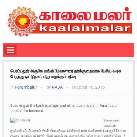
பெரம்பலூர் அருகே வங்கி மேலாளரை தரக்குறைவாக பேசிய அரசு
பேருந்து ஓட்டுநனர் மீது வழக்குப் பதிவு
in
Perambalur
by
RAJA
October 16, 2016
—
—
Speaking at the bank manager and other bus drivers In Perambalur
booked for indecent
பெரம்பலூர்
மாவட்டம்,
குன்னம் வட்டம் அகரம் சீகூர் கிராமத்தை சேர்ந்தவர் மலர் கண்ணன் ( வயது 31) அரசு
விரைவு பேருந்து ஓட்டுனர். இவர் வயலப்பாடி கிராமத்தில் உள்ள ஐ.ஓ.பி வங்கியில் ரூ. 7