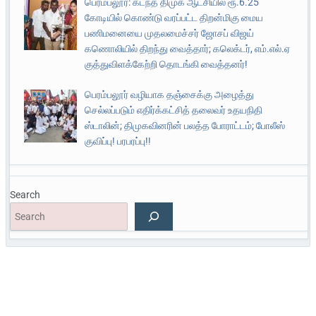
பெரம்பலூர்: கடந்த திமுக ஆட்சியில் ரூ.6.25
கோடியில் கொண்டு வரப்பட்ட திறன்மிகு மைய
பணிமனையை முதலமைச்சர் ஜோசப் விஜய்
கணொலியில் திறந்து வைத்தார்; கலெக்டர், எம்.எல்.ஏ
குத்துவிளக்கேற்றி தொடங்கி வைத்தனர்!
பெரம்பலூர் வழியாக தஞ்சைக்கு அழைத்து
செல்லப்படும் எதிர்க்கட்சித் தலைவர் உதயநிதி
ஸ்டாலின்; திமுகவினரின் பலத்த போராட்டம்; போலீஸ்
குவிப்பு! பரபரப்பு!!
Search