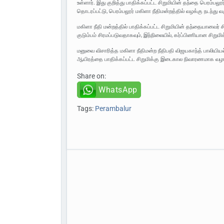
உள்ளார். இது குறித்து பாதிக்கப்பட்ட சிறுமியின் தந்தை பெரம்பலூ
தொடரப்பட்டு, பெரம்பலூர் மகிளா நீதிமன்றத்தில் வழக்கு நடந்து வ
மகிளா நீதி மன்றத்தில் பாதிக்கப்பட்ட சிறுமியின் தந்தையானவர்
குடும்பம் சிரமப்படுவதாகவும், இந்நிலையில், கர்ப்பிணியான சிற
மனுவை விசாரித்த மகிளா நீதிமன்ற நீதிபதி விஜயகாந்த் பாலியிய
ஆயிரத்தை பாதிக்கப்பட்ட சிறுமிக்கு இடைகால நிவாரணமாக வழங்க
Share on:
WhatsApp
Tags:
Perambalur