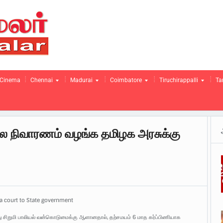
Cinema
Chennai
Madurai
Coimbatore
Tiruchirappalli
Ta
கால நிவாரணம் வழங்க தமிழக அரசுக்கு
ila court to State government
து சிறுமி பாலியல் வன்கொடுமைக்கு ஆளானதால், தற்சமயம் 6 மாத கர்ப்பிணியாக