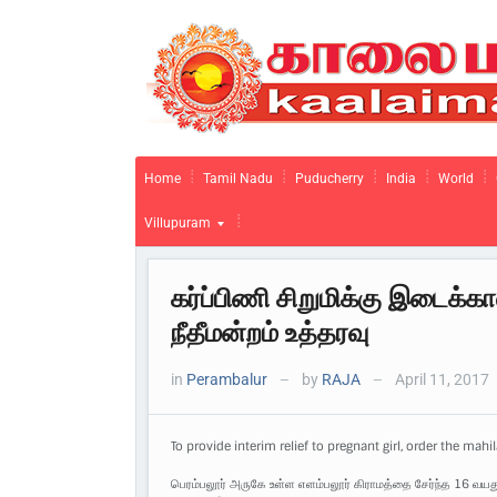
Home
Tamil Nadu
Puducherry
India
World
Villupuram
கர்ப்பிணி சிறுமிக்கு இடைக்
நீதீமன்றம் உத்தரவு
in
Perambalur
by
RAJA
April 11, 2017
—
—
To provide interim relief to pregnant girl, order the mah
பெரம்பலூர் அருகே உள்ள எளம்பலூர் கிராமத்தை சேர்ந்த 16 வய