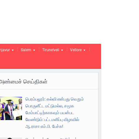
njavur
Salem
Tirunelveli
Vellore
அண்மைச் செய்திகள்
பெரம்பலூர்: கல்வி என்பது வெறும்
பொருளீட்ட மட்டுமல்ல, சமூக
மேம்பாட்டிற்காகவும் பயன்பட
வேண்டும்: பட்டமளிப்பு விழாவில்
ஆ.ராசா எம்.பி. பேச்சு!