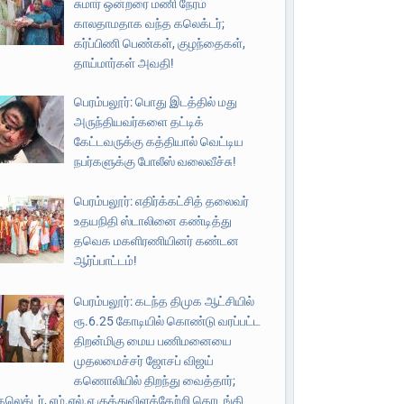
சுமார் ஒன்றரை மணி நேரம்
காலதாமதாக வந்த கலெக்டர்;
கர்ப்பிணி பெண்கள், குழந்தைகள்,
தாய்மார்கள் அவதி!
பெரம்பலூர்: பொது இடத்தில் மது
அருந்தியவர்களை தட்டிக்
கேட்டவருக்கு கத்தியால் வெட்டிய
நபர்களுக்கு போலீஸ் வலைவீச்சு!
பெரம்பலூர்: எதிர்க்கட்சித் தலைவர்
உதயநிதி ஸ்டாலினை கண்டித்து
தவெக மகளிரணியினர் கண்டன
ஆர்ப்பாட்டம்!
பெரம்பலூர்: கடந்த திமுக ஆட்சியில்
ரூ.6.25 கோடியில் கொண்டு வரப்பட்ட
திறன்மிகு மைய பணிமனையை
முதலமைச்சர் ஜோசப் விஜய்
கணொலியில் திறந்து வைத்தார்;
கலெக்டர், எம்.எல்.ஏ குத்துவிளக்கேற்றி தொடங்கி