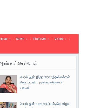
njavur
Salem
Tirunelveli
Vellore
அண்மைச் செய்திகள்
பெரம்பலூர்: இரூர் கிராமத்தில் மக்கள்
தொடர்பு திட்ட முகாம்; கலெக்டர்
தகவல்!
பெரம்பலூர்: உலக தாய்பால் தின விழா ;