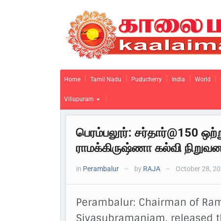
Home
Tamil Nadu
Puducherry
India
World
Villupuram
பெரம்பலூர்: சர்தார்@150 ஒற
ராமக்கிருஷ்ணா கல்வி நிறுவன
in
Perambalur
by
RAJA
October 28, 2
—
—
Perambalur: Chairman of Rama
Sivasubramaniam, released t