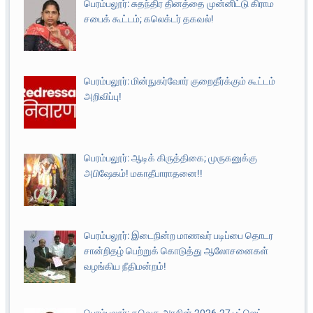
பெரம்பலூர்: சுதந்திர தினத்தை முன்னிட்டு கிராம
சபைக் கூட்டம்; கலெக்டர் தகவல்!
பெரம்பலூர்: மின்நுகர்வோர் குறைதீர்க்கும் கூட்டம்
அறிவிப்பு!
பெரம்பலூர்: ஆடிக் கிருத்திகை; முருகனுக்கு
அபிஷேகம்! மகாதீபாராதனை!!
பெரம்பலூர்: இடைநின்ற மாணவர் படிப்பை தொடர
சான்றிதழ் பெற்றுக் கொடுத்து ஆலோசனைகள்
வழங்கிய நீதிமன்றம்!
பெரம்பலூர்: தவெக அரசின் 2026-27 பட்ஜெட்