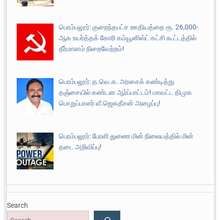
பெரம்பலூர்: குறைந்தபட்ச ஊதியத்தை ரூ. 26,000-
ஆக உயர்த்தக் கோரி கம்யூனிஸ்ட் கட்சி கூட்டத்தில்
தீர்மானம் நிறைவேற்றம்!
பெரம்பலூர்: த.வெ.க. அரசைக் கண்டித்து
தஞ்சையில் கண்டன ஆர்ப்பாட்டம்! மாவட்ட திமுக
பொறுப்பாளர் வீ.ஜெகதீசன் அழைப்பு!
பெரம்பலூர்: பேரளி துணை மின் நிலையத்தில் மின்
தடை அறிவிப்பு!
Search