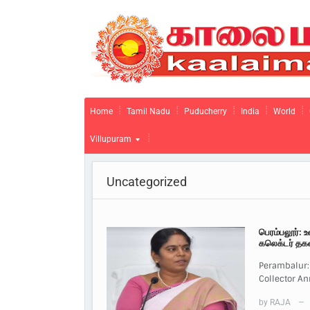
Home
Tamil Nadu
Puducherry
India
World
Villupuram
Uncategorized
பெரம்பலூர்: 
கலெக்டர் தக
Perambalur:
Collector A
by
RAJA
—