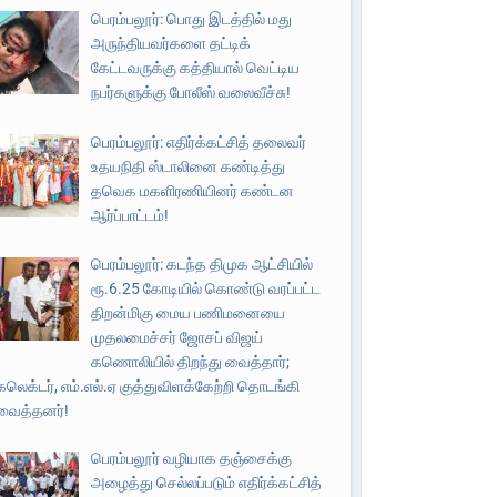
பெரம்பலூர்: பொது இடத்தில் மது
அருந்தியவர்களை தட்டிக்
கேட்டவருக்கு கத்தியால் வெட்டிய
நபர்களுக்கு போலீஸ் வலைவீச்சு!
பெரம்பலூர்: எதிர்க்கட்சித் தலைவர்
உதயநிதி ஸ்டாலினை கண்டித்து
தவெக மகளிரணியினர் கண்டன
ஆர்ப்பாட்டம்!
பெரம்பலூர்: கடந்த திமுக ஆட்சியில்
ரூ.6.25 கோடியில் கொண்டு வரப்பட்ட
திறன்மிகு மைய பணிமனையை
முதலமைச்சர் ஜோசப் விஜய்
கணொலியில் திறந்து வைத்தார்;
கலெக்டர், எம்.எல்.ஏ குத்துவிளக்கேற்றி தொடங்கி
வைத்தனர்!
பெரம்பலூர் வழியாக தஞ்சைக்கு
அழைத்து செல்லப்படும் எதிர்க்கட்சித்