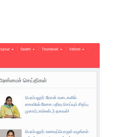
njavur
Salem
Tirunelveli
Vellore
அண்மைச் செய்திகள்
பெரம்பலூர்: ரேசன் கடைகளில்
கைவிரல் ரேகை பதிவு செய்யும் சிறப்பு
முகாம்; கலெக்டர் தகவல்!
பெரம்பலூர்: உணவுப்பொருள் வழங்கல்