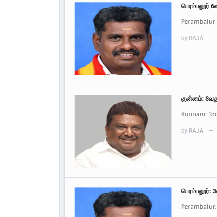
பெரம்பலூர் 6
Perambalur 
by
RAJA
—
குன்னம்: 3வத
Kunnam: 3rd
by
RAJA
—
பெரம்பலூர்: 
Perambalur: