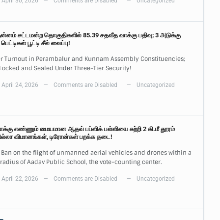
April 30, 2026
Comments are Disabled
Uncategorized
—
—
குன்னம் சட்டமன்ற தொகுதிகளில் 85.39 சதவீத வாக்கு பதிவு; 3 அடுக்கு
பெட்டிகள் பூட்டி சீல் வைப்பு!
r Turnout in Perambalur and Kunnam Assembly Constituencies;
 Locked and Sealed Under Three-Tier Security!
April 24, 2026
Comments are Disabled
Uncategorized
—
—
வாக்கு எண்ணும் மையமான ஆதவ் பப்ளிக் பள்ளியை சுற்றி 2 கி.மீ தூரம்
ல்லா விமானங்கள், டிரோன்கள் பறக்க தடை!
Ban on the flight of unmanned aerial vehicles and drones within a
radius of Aadav Public School, the vote-counting center.
April 22, 2026
Comments are Disabled
Uncategorized
—
—