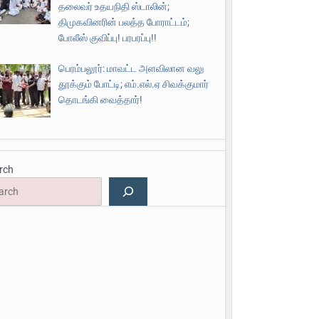
தலைவர் உதயநிதி ஸ்டாலின்;
திமுகவினரின் பலத்த போராட்டம்;
போலீஸ் குவிப்பு! பரபரப்பு!!
பெரம்பலூர்: மாவட்ட அளவிலான வலு
தூக்கும் போட்டி; எம்.எல்.ஏ சிவக்குமார்
தொடங்கி வைத்தார்!
rch