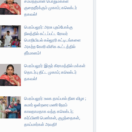
சம்மந்தமான பொதுமக்கள்
குறைதீர்க்கும் முகாம்; கலெக்டர்
தகவல்!
பெரம்பலூர்: அரசு புறம்போக்கு
நிலத்தில் கட்டப்பட்ட ரோவர்
பொறியியல் கல்லூரி கட்டிடங்களை
அகற்ற கோரி விசிக கூட்டத்தில்
தீர்மானம்!
பெரம்பலூர்: இரூர் கிராமத்தில் மக்கள்
தொடர்பு திட்ட முகாம்; கலெக்டர்
தகவல்!
பெரம்பலூர்: உலக தாய்பால் தின விழா ;
சுமார் ஒன்றரை மணி நேரம்
காலதாமதாக வந்த கலெக்டர்;
கர்ப்பிணி பெண்கள், குழந்தைகள்,
தாய்மார்கள் அவதி!