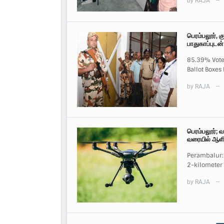
by
RAJA
—
பெரம்பலூர், 
பாதுகாப்புடன் 
85.39% Vote
Ballot Boxes
by
RAJA
—
பெரம்பலூர்; 
வரையில் ஆளி
Perambalur: 
2-kilometer 
by
RAJA
—