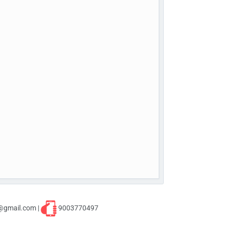
@gmail.com |
9003770497