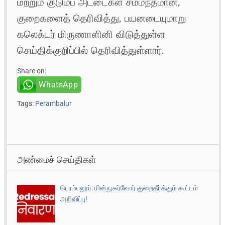
மற்றும் குடும்ப அட்டைகள் சம்மந்தமான,
குறைகளைத் தெரிவித்து, பயனடையுமாறு
கலெக்டர் மிருணாளினி விடுத்துள்ள
செய்திக்குறிப்பில் தெரிவித்துள்ளார்.
Share on:
WhatsApp
Tags:
Perambalur
அண்மைச் செய்திகள்
பெரம்பலூர்: மின்நுகர்வோர் குறைதீர்க்கும் கூட்டம்
அறிவிப்பு!