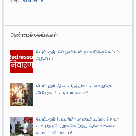
Tags:
Perambalur
அண்மைச் செய்திகள்
பெரம்பலூர்: மின்நுகர்வோர் குறைதீர்க்கும் கூட்டம்
அறிவிப்பு!
பெரம்பலூர்: ஆடிக் கிருத்திகை; முருகனுக்கு
அபிஷேகம்! மகாதீபாராதனை!!
பெரம்பலூர்: இடைநின்ற மாணவர் படிப்பை தொடர
சான்றிதழ் பெற்றுக் கொடுத்து ஆலோசனைகள்
வழங்கிய நீதிமன்றம்!