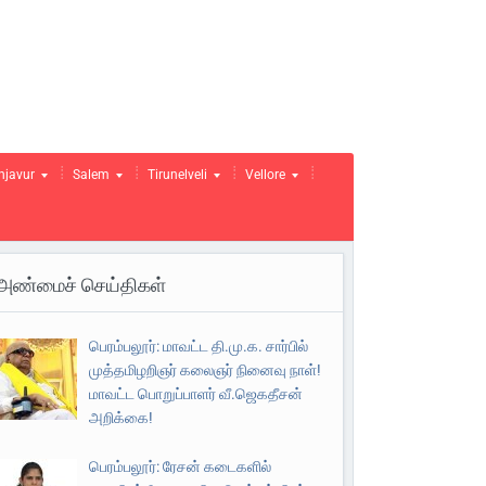
njavur
Salem
Tirunelveli
Vellore
அண்மைச் செய்திகள்
பெரம்பலூர்: மாவட்ட தி.மு.க. சார்பில்
முத்தமிழறிஞர் கலைஞர் நினைவு நாள்!
மாவட்ட பொறுப்பாளர் வீ.ஜெகதீசன்
அறிக்கை!
பெரம்பலூர்: ரேசன் கடைகளில்