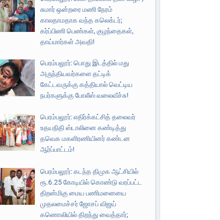
சுமார் ஒன்றரை மணி நேரம்
காலதாமதாக வந்த கலெக்டர்;
கர்ப்பிணி பெண்கள், குழந்தைகள்,
தாய்மார்கள் அவதி!
பெரம்பலூர்: பொது இடத்தில் மது
அருந்தியவர்களை தட்டிக்
கேட்டவருக்கு கத்தியால் வெட்டிய
நபர்களுக்கு போலீஸ் வலைவீச்சு!
பெரம்பலூர்: எதிர்க்கட்சித் தலைவர்
உதயநிதி ஸ்டாலினை கண்டித்து
தவெக மகளிரணியினர் கண்டன
ஆர்ப்பாட்டம்!
பெரம்பலூர்: கடந்த திமுக ஆட்சியில்
ரூ.6.25 கோடியில் கொண்டு வரப்பட்ட
திறன்மிகு மைய பணிமனையை
முதலமைச்சர் ஜோசப் விஜய்
கணொலியில் திறந்து வைத்தார்;