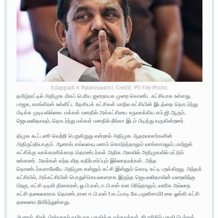
Edappadi K Palaniswami. Credit: PTI File Photo
தமிழ்நாட்டில் அதிமுக மிகப் பெரிய ஜனநாயக முறை கொண்ட கட்சியாக உள்ளது.
பாஜக, காங்கிரஸ் உள்ளிட்ட தேசியக் கட்சிகள் மாநில கட்சியின் இடத்தை தொடர்ந்து
பிடிக்க முடியவில்லை. மக்கள் மனதில் அக்கட்சியை உருவாக்கிய எம்.ஜி.ஆரும்,
ஜெயலலிதாவும், தொடர்ந்து மக்கள் மனதில் நீங்கா இடம் பிடித்து வருகின்றனர்.
திமுக கூட்டணி வெற்றி பெறுகிறுது என்றால் அதிமுக ஆதரவாளர்களின்
அதிருப்தியாகும். ஆனால், எவ்வளவு பணம் கொடுத்தாலும் வாங்காமலும், மாற்றுக்
கட்சிக்கு வாக்காளிக்காத தொண்டர்கள் அதிக அளவில் அதிமுகவில் மட்டும்
உள்ளனர். அவர்கள் எந்த வித எதிர்பார்ப்பும் இல்லாதவர்கள். அந்த
தொண்டர்களாலேயே அதிமுக என்னும் கட்சி இன்னும் கொடி கட்டி பறக்கிறது. அந்தக்
கட்சியில், அக்கட்சியின் பொதுச்செயலாளராக இருந்த ஜெயலலிதாவின் மறைவிற்கு
பிறகு, கட்சி டிடிவி தினகரன், ஓ.பி.எஸ், ஈ.பி.எஸ் என பிரிந்தாலும், வாரிசு அல்லாத
கட்சி தலைவாராக தொண்டரான ஈ.பி.எஸ் ( எடப்பாடி கே.பழனிசாமி) கை ஓங்கி கட்சி
தலைமை நிமிர்ந்துள்ளது.
ஆனால், சிலர், பின்வாசல் வழியாக பதவிக்கு வந்தவர்கள், சிபாரிசில் பதவி பெற்றுக்