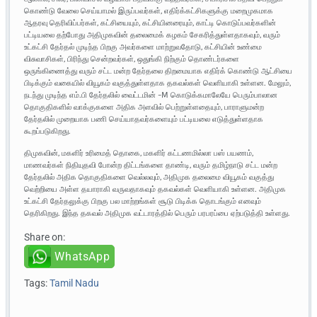
கொண்டு வேலை செய்யாமல் இருப்பவர்கள், எதிர்க்கட்சிகளுக்கு மறைமுகமாக
ஆதரவு தெரிவிப்பர்கள், கட்சியையும், கட்சியினரையும், காட்டி கொடுப்பவர்களின்
பட்டியலை தற்போது அதிமுகவின் தலைமைக் கழகம் சேகரித்துள்ளதாகவும், வரும்
உட்கட்சி தேர்தல் முடிந்த பிறகு அவர்களை மாற்றுவதோடு, கட்சியின் உண்மை
விசுவாசிகள், பிரிந்து சென்றவர்கள், ஒதுங்கி நிற்கும் தொண்டர்களை
ஒருங்கிணைத்து வரும் சட்ட மன்ற தேர்தலை திறமையாக எதிர்க் கொண்டு ஆட்சியை
பிடிக்கும் வகையில் வியூகம் வகுத்துள்ளதாக தகவல்கள் வெளியாகி உள்ளன. மேலும்,
நடந்து முடிந்த எம்.பி தேர்தலில் வைட்டமின் -M கொடுக்கமாலேயே பெரும்பாலான
தொகுதிகளில் வாக்குகளை அதிக அளவில் பெற்றுள்ளதையும், பாராளுமன்ற
தேர்தலில் முறையாக பணி செய்யாதவர்களையும் பட்டியலை எடுத்துள்ளதாக
கூறப்படுகிறது.
திமுகவின், மகளிர் உரிமைத் தொகை, மகளிர் கட்டணமில்லா பஸ் பயணம்,
மாணவர்கள் நிதியுதவி போன்ற திட்டங்களை தாண்டி, வரும் தமிழ்நாடு சட்ட மன்ற
தேர்தலில் அதிக தொகுதிகளை வெல்லவும், அதிமுக தலைமை வியூகம் வகுத்து
வெற்றியை அள்ள தயாராகி வருவதாகவும் தகவல்கள் வெளியாகி உள்ளன. அதிமுக
உட்கட்சி தேர்தலுக்கு பிறகு பல மாற்றங்கள் சூடு பிடிக்க தொடங்கும் எனவும்
தெரிகிறது. இந்த தகவல் அதிமுக வட்டாரத்தில் பெரும் பரபரப்பை ஏற்படுத்தி உள்ளது.
Share on:
WhatsApp
Tags:
Tamil Nadu