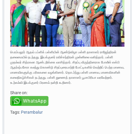
பெரம்பலூர் ஆதவ் பப்ளிக் பள்ளியின் ஆண்டுவிழா பள்ளி தாளாளர் ராஜேந்திரன்
தலைமையில் நடந்தது. இயக்குனர் ரவிச்சந்திரன் முன்னிலை வகித்தார். பள்ளி
முதல்வர் சித்ரகலா ஆண்டறிக்கை வாசித்தார். சிறப்பு விருந்தினராக போலீஸ் எஸ்பி
ஆதர்ஷ்பசேரா கலந்து கொண்டு சிறப்புரையாற்றி போட்டிகளில் வெற்றிப் பெற்ற மாணவ,
மாணவிகளுக்கு பரிசுகளை வழங்கினார். தொடர்ந்து பள்ளி மாணவ, மாணவிகளின்
கலைநிகழ்ச்சிகள் நடந்தது. பள்ளி துணைத் தாளாளர் பூமாபிரியா வரவேற்றார்.
உடற்கல்வி இயக்குனர் பிரணவ் நன்றி கூறினார்.
Share on:
WhatsApp
Tags:
Perambalur