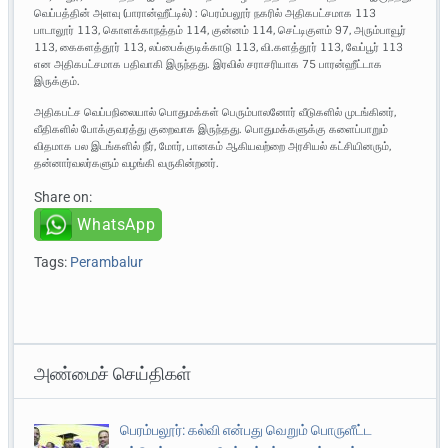
வெப்பத்தின் அளவு (பாரான்ஹீட்டில்) : பெரம்பலூர் நகரில் அதிகபட்சமாக 113
பாடாலூர் 113, கொளக்காநத்தம் 114, குன்னம் 114, செட்டிகுளம் 97, அரும்பாவூர்
113, கைகளத்தூர் 113, லப்பைக்குடிக்காடு 113, வி.களத்தூர் 113, வேப்பூர் 113
என அதிகபட்சமாக பதிவாகி இருந்தது. இரவில் சராசரியாக 75 பாரன்ஹீட்டாக
இருக்கும்.
அதிகபட்ச வெப்பநிலையால் பொதுமக்கள் பெரும்பாலனோர் வீடுகளில் முடங்கினர்,
வீதிகளில் போக்குவரத்து குறைவாக இருந்தது. பொதுமக்களுக்கு களைப்பாறும்
விதமாக பல இடங்களில் நீர், மோர், பானகம் ஆகியவற்றை அரசியல் கட்சியினரும்,
தன்னார்வலர்களும் வழங்கி வருகின்றனர்.
Share on:
WhatsApp
Tags:
Perambalur
அண்மைச் செய்திகள்
பெரம்பலூர்: கல்வி என்பது வெறும் பொருளீட்ட