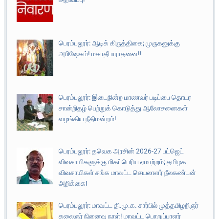
பெரம்பலூர்: ஆடிக் கிருத்திகை; முருகனுக்கு
அபிஷேகம்! மகாதீபாராதனை!!
பெரம்பலூர்: இடைநின்ற மாணவர் படிப்பை தொடர
சான்றிதழ் பெற்றுக் கொடுத்து ஆலோசனைகள்
வழங்கிய நீதிமன்றம்!
பெரம்பலூர்: தவெக அரசின் 2026-27 பட்ஜெட்
விவசாயிகளுக்கு மிகப்பெரிய ஏமாற்றம்; தமிழக
விவசாயிகள் சங்க மாவட்ட செயலாளர் நீலகண்டன்
அறிக்கை!
பெரம்பலூர்: மாவட்ட தி.மு.க. சார்பில் முத்தமிழறிஞர்
கலைஞர் நினைவு நாள்! மாவட்ட பொறுப்பாளர்