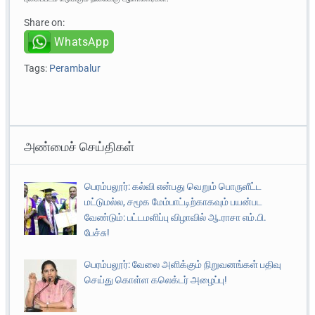
Share on:
WhatsApp
Tags:
Perambalur
அண்மைச் செய்திகள்
பெரம்பலூர்: கல்வி என்பது வெறும் பொருளீட்ட
மட்டுமல்ல, சமூக மேம்பாட்டிற்காகவும் பயன்பட
வேண்டும்: பட்டமளிப்பு விழாவில் ஆ.ராசா எம்.பி.
பேச்சு!
பெரம்பலூர்: வேலை அளிக்கும் நிறுவனங்கள் பதிவு
செய்து கொள்ள கலெக்டர் அழைப்பு!