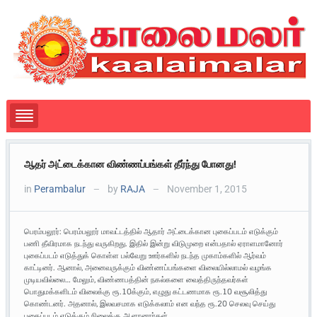
ஆதர் அட்டைக்கான விண்ணப்பங்கள் தீர்ந்து போனது!
in
Perambalur
by
RAJA
November 1, 2015
—
—
பெரம்பலூர்: பெரம்பலூர் மாவட்டத்தில் ஆதார் அட்டைக்கான புகைப்படம் எடுக்கும்
பணி தீவிரமாக நடந்து வருகிறது. இதில் இன்று விடுமுறை என்பதால் ஏராளமானோர்
புகைப்படம் எடுத்துக் கொள்ள பல்வேறு ஊர்களில் நடந்த முகாம்களில் ஆர்வம்
காட்டினர். ஆனால், அனைவருக்கும் விண்ணப்பங்களை விலையில்லாமல் வழங்க
முடியவில்லை… மேலும், விண்ணபத்தின் நகல்களை வைத்திருந்தவர்கள்
பொதுமக்களிடம் விலைக்கு ரூ.10க்கும், எழுது கட்டணமாக ரூ.10 வசூலித்து
கொண்டனர். அதனால், இலவசமாக எடுக்கலாம் என வந்த ரூ.20 செலவு செய்து
புகைப்படம் எடுக்கும் நிலைக்கு ஆளானார்கள்.