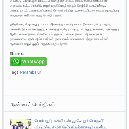
அதன்படி, பெரம்பலூர் மாவட்ட காவல் துறை மாவட்ட காவல் கண்காணிப்பாளர்
அலுவலக கூட்ட அரங்கில் ஊழல் உறுதிமொழி ஏற்கும் நிகழ்ச்சி நடைபெற்றது.
மாவட்ட காவல் கணகாணிப்பாளர் சோனல் சந்திரா தலைமையிலான காவல் துறையினர்
ஊழலுக்கு எதிரான உறுதி மொழி ஏற்றனர்.
இதேபோல, பெரம்பலூர் மாவட்ட அனைத்து மகளிர் காவல் நிலையம், பெரம்பலூர்,
மங்கலமேடு, கை.களத்தூர், வி.களத்தூர், அரும்பாவூர், பாடாலூர், குன்னம், மருவத்தூர்
ஆகிய காவல் நிலையங்களில், சம்பந்தப்பட்ட காவல் நிலைய ஆய்வளர்கள்
தலைமையில், உதவி ஆய்வாளர்கள், தலைமைக் காவலர்கள் மற்றும் காவலர்கள்
ஆகியோர் ஊழல் ஒழிப்பு உறுதிமொழி ஏற்றனர்.
Share on:
WhatsApp
Tags:
Perambalur
அண்மைச் செய்திகள்
பெரம்பலூர்: கல்வி என்பது வெறும் பொருளீட்ட
மட்டுமல்ல, சமூக மேம்பாட்டிற்காகவும் பயன்பட