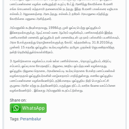
பணப்பலன்களை வழங்க வலியுறுத்தி கருப்பு பேட்ஜ் அணிந்து கோரிக்கை பேரணி
சங்க செயலாளர் கந்தசாமி தலைமையில் நடந்தது. இந்த பேரணி பாலக்கரை வழியாக
கலெக்டர் அலுவலகத்தை அடைந்தது. கலெக்டர் தரேஸ் அகமதுவை சந்தித்து
கோரிக்கை மனுவை அளித்தனர்.
அம்மனுவில் கூறியுள்ளதாவது, 1998க்கு முன் ஓய்வு பெற்று ஓய்வூதியம்
இல்லாதவர்களுக்கு ஆயுட்காலம் வரை ஆயிரம் வழங்கியும், பணிகாலத்தில் இறந்த
பணியாளரின் மனைவி, ஓய்வூதியர் தன் மனைவியுடன் புற நகர் பஸ்களில் பயனிக்கவும்,
அரசு போக்குவரத்து தொழிலாளர்களுக்கு கோர்ட் உத்தரவின்படி 31.8.2010க்கு
முன்னர் 15 சதவீத ஓய்வூதிய உயர்வு வழங்கிய தமிழக முதல்வர் ஜெயலலிதாவிற்கு
நன்றி தெரிவித்துக்கொள்கிறோம்.
3 ஆண்டுகளாக வழங்கப்படாமல் உள்ள பணிக்கொடை, தொகுப்பூதியம், விடுப்பு
சம்பளம், ஓய்வு கால சேமநலதிட்ட நிலுவை, ஊதிய ஒப்பந்தபலன் வழங்காதது,
ஓய்வூதிய நிலுவை தொகை, அகவிலைப்படி உயர்வு தொகை போன்ற பணப்பலன்கள்
வழங்காததால் ஓய்வூதியர்களின் வாழ்வாதாரம் பாதித்துள்ளது. எனவே ஓய்வூதிய
பணப்பலன்களை வழங்கவேண்டும், தற்போதைய ஓய்வூதிய நிதி பொறுப்பாட்சி
குழுவை அரசே ஏற்று நடத்தவேண்டும், மருத்துவ திட்டம், வாரிசு வேலை வாய்ப்பினை
வழங்கவேண்டும் . இவ்வாறு அம்மனுவில் கூறப்பட்டுள்ளது.
Share on:
WhatsApp
Tags:
Perambalur