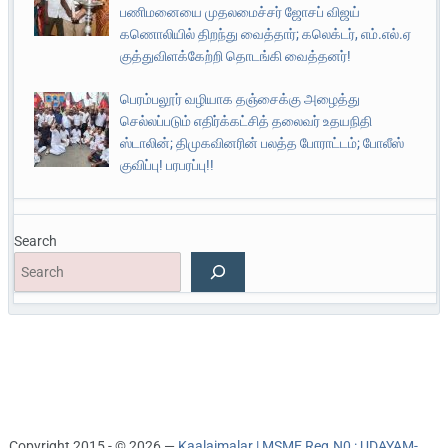
பணிமனையை முதலமைச்சர் ஜோசப் விஜய்
கணொலியில் திறந்து வைத்தார்; கலெக்டர், எம்.எல்.ஏ
குத்துவிளக்கேற்றி தொடங்கி வைத்தனர்!
பெரம்பலூர் வழியாக தஞ்சைக்கு அழைத்து
செல்லப்படும் எதிர்க்கட்சித் தலைவர் உதயநிதி
ஸ்டாலின்; திமுகவினரின் பலத்த போராட்டம்; போலீஸ்
குவிப்பு! பரபரப்பு!!
Search
Copyright 2015 - © 2026 —
Kaalaimalar | MSME Reg.N0 : UDAYAM-