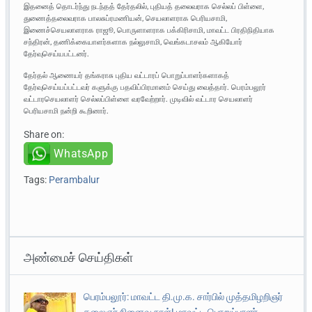
இதனைத் தொடர்ந்து நடந்தத் தேர்தலில், புதியத் தலைவராக செல்லப் பிள்ளை,
துணைத்தலைவராக பாலசுப்ரமணியன், செயலாளராக பெரியசாமி,
இணைச்செயலாளராக ராஜூ, பொருளாளராக பக்கிரிசாமி, மாவட்ட பிரதிநிதியாக
சந்திரன், தணிக்கையாளர்களாக நல்லுசாமி, வெங்கடாசலம் ஆகியோர்
தேர்வுசெய்யபட்டனர்.
தேர்தல் ஆணையர் தங்கராசு புதிய வட்டாரப் பொறுப்பாளர்களாகத்
தேர்வுசெய்யப்பட்டவர் களுக்கு பதவிப்பிரமானம் செய்து வைத்தார். பெரம்பலூர்
வட்டாரசெயலாளர் செல்லப்பிள்ளை வரவேற்றார். முடிவில் வட்டார செயலாளர்
பெரியசாமி நன்றி கூறினார்.
Share on:
WhatsApp
Tags:
Perambalur
அண்மைச் செய்திகள்
பெரம்பலூர்: மாவட்ட தி.மு.க. சார்பில் முத்தமிழறிஞர்