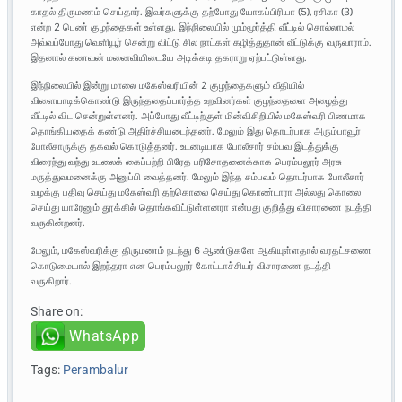
காதல் திருமணம் செய்தார். இவர்களுக்கு தற்போது யோகப்பிரியா (5), ரசிகா (3)
என்ற 2 பெண் குழந்தைகள் உள்ளது. இந்நிலையில் மும்மூர்த்தி வீட்டில் சொல்லாமல்
அவ்வப்போது வெளியூர் சென்று விட்டு சில நாட்கள் கழித்துதான் வீட்டுக்கு வருவாராம்.
இதனால் கணவன் மனைவியிடையே அடிக்கடி தகராறு ஏற்பட்டுள்ளது.
இந்நிலையில் இன்று மாலை மகேஸ்வரியின் 2 குழந்தைகளும் வீதியில்
விளையாடிக்கொண்டு இருந்ததைப்பார்த்த உறவினர்கள் குழந்தைளை அழைத்து
வீட்டில் விட சென்றுள்ளனர். அப்போது வீட்டிற்குள் மின்விசிறியில் மகேஸ்வரி பிணமாக
தொங்கியதைக் கண்டு அதிர்ச்சியடைந்தனர். மேலும் இது தொடர்பாக அரும்பாவூர்
போலீசாருக்கு தகவல் கொடுத்தனர். உடனடியாக போலீசார் சம்பவ இடத்துக்கு
விரைந்து வந்து உடலைக் கைப்பற்றி பிரேத பரிசோதனைக்காக பெரம்பலூர் அரசு
மருத்துவமனைக்கு அனுப்பி வைத்தனர். மேலும் இந்த சம்பவம் தொடர்பாக போலீசார்
வழக்கு பதிவு செய்து மகேஸ்வரி தற்கொலை செய்து கொண்டாரா அல்லது கொலை
செய்து யாரேனும் தூக்கில் தொங்கவிட்டுள்ளனரா என்பது குறித்து விசாரணை நடத்தி
வருகின்றனர்.
மேலும், மகேஸ்வரிக்கு திருமணம் நடந்து 6 ஆண்டுகளே ஆகியுள்ளதால் வரதட்சணை
கொடுமையால் இறந்தரா என பெரம்பலூர் கோட்டாச்சியர் விசாரணை நடத்தி
வருகிறார்.
Share on:
WhatsApp
Tags:
Perambalur