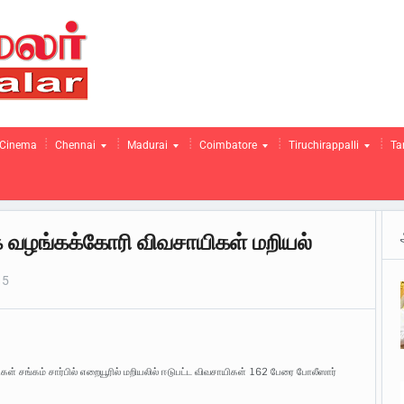
Cinema
Chennai
Madurai
Coimbatore
Tiruchirappalli
Ta
 வழங்கக்கோரி விவசாயிகள் மறியல்
15
 சங்கம் சார்பில் எறையூரில் மறியலில் ஈடுபட்ட விவசாயிகள் 162 பேரை போலீஸார்