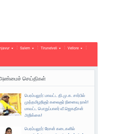
njavur
Salem
Tirunelveli
Vellore
அண்மைச் செய்திகள்
பெரம்பலூர்: மாவட்ட தி.மு.க. சார்பில்
முத்தமிழறிஞர் கலைஞர் நினைவு நாள்!
மாவட்ட பொறுப்பாளர் வீ.ஜெகதீசன்
அறிக்கை!
பெரம்பலூர்: ரேசன் கடைகளில்