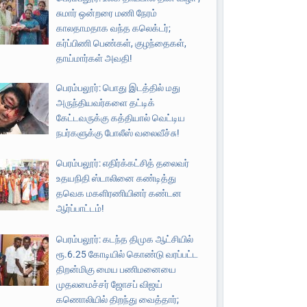
சுமார் ஒன்றரை மணி நேரம்
காலதாமதாக வந்த கலெக்டர்;
கர்ப்பிணி பெண்கள், குழந்தைகள்,
தாய்மார்கள் அவதி!
பெரம்பலூர்: பொது இடத்தில் மது
அருந்தியவர்களை தட்டிக்
கேட்டவருக்கு கத்தியால் வெட்டிய
நபர்களுக்கு போலீஸ் வலைவீச்சு!
பெரம்பலூர்: எதிர்க்கட்சித் தலைவர்
உதயநிதி ஸ்டாலினை கண்டித்து
தவெக மகளிரணியினர் கண்டன
ஆர்ப்பாட்டம்!
பெரம்பலூர்: கடந்த திமுக ஆட்சியில்
ரூ.6.25 கோடியில் கொண்டு வரப்பட்ட
திறன்மிகு மைய பணிமனையை
முதலமைச்சர் ஜோசப் விஜய்
கணொலியில் திறந்து வைத்தார்;