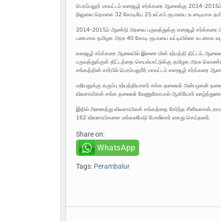
பெரம்பலூர் மாவட்டம் எறையூர் சர்க்கரை ஆலைக்கு 2014-2015ம
நிலுவை தொகை 32 கோடியே 25 லட்சம் ரூபாயை உடனடியாக தமி
2014-2015ம் ஆண்டு அரவை பருவத்துக்கு எறையூர் சர்க்கரை ஆல
பணமாக தமிழக அரசு 40 கோடி ரூபாயை வட்டியில்லா கடனாக வழங்
எறையூர் சர்க்கரை ஆலையில் இணை மின் உற்பத்தி திட்டம், ஆலை
பருவத்துக்குள் திட்டத்தை செயல்பாட்டுக்கு தமிழக அரசு கொண
சங்கத்தின் சார்பில் பெரம்பலுõர் மாவட்டம் எறையூர் சர்க்கரை ஆல
மறியலுக்கு கரும்பு உற்பத்தியாளர் சங்க தலைவர் அன்பழகன் தல
விவசாயிகள் சங்க தலைவர் வேணுகோபால் ஆகியோர் வாழ்த்துரை 
இதில் அனைத்து விவசாயிகள் சங்கத்தை சேர்ந்த சீனிவாசன், ராமலி
162 விவசாயிகளை மங்கலமேடு போலீஸார் கைது செய்தனர்.
Share on:
WhatsApp
Tags:
Perambalur