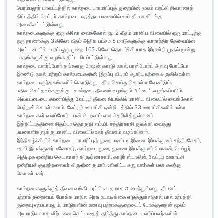
பெரம்பலூர் மாவட்டத்தில் கால்நடை பராமரிப்புத் துறையின் மூலம் வறட்சி நிவாரணத்
திட்டத்தில் வேப்பூர் கால்நடை மருத்துவமனையில் உலர் தீவன கிடங்கு
அமைக்கப்பட்டுள்ளது.
கால்நடைகளுக்கு ஒரு கிலோ வைக்கோல் ரூ. 2 வீதம் மானிய விலையில் ஒரு மாட்டிற்கு
ஒரு நாளைக்கு 3 கிலோ வீதம் அதிக பட்சம் 5 மாடுகளுக்கு வாராந்திர தேவையின்
அடிப்படையில் வாரம் ஒரு முறை 105 கிலோ தொடர்ச்சி யாக இரண்டு முதல் மூன்று
மாதங்களுக்கு வழங்க திட்ட மிடப்பட்டுள்ளது.
கால்நடை வளர்ப்போர் தங்களது ரேஷன் கார்டு நகல், பாஸ்போர்ட் அளவு போட்டோ
இரண்டு நகல் மற்றும் கால்நடைகளின் இருப்பு விபரம் ஆகியவற்றை அருகில் உள்ள
கால்நடை மருந்தகங்களில் கொடுத்து பதிவு செய்து கொள்ள வேண்டும்.
பதிவு செய்தவர்களுக்கு ‘‘கால்நடை தீவனம் வழங்கும் அட்டை’’ வழங்கப்படும்.
அவ்வட்டையை காண்பித்து வேப்பூர் தீவன கிடங்கில் மானிய விலையில் வைக்கோல்
பெற்றுக் கொள்ளலாம். வேப்பூர் ஊராட்சி ஒன்றியத்தில் 33 ஊராட்சிகளில் உள்ள
கால்நடைகள் வளப்போர் பயன் பெறலாம் என தெரிவித்துள்ளனர்.
இத்திட்டத்தினை சிதம்பர தொகுதி எம்.பி. சந்திரகாசி துவக்கி வைத்து
பயனாளிகளுக்கு மானிய விலையில் உலர் தீவனம் வழங்கினார்.
இந்நிகழ்ச்சியில் கால்நடை பராமரிப்புத் துறை மண்டல இணை இயக்குனர்.சந்திரசேகர்,
உதவி இயக்குனர் மனோகர், கால்நடை துறை துணை இயக்குனர் மோகன், வேப்பூர்
அதிமுக ஒன்றிய செயலாளர் கிருஷ்ணசாமி, காடூர் ஸ்டாலின், வேப்பூர் ஊராட்சி
ஒன்றியக் குழுத்தலைவர் கிருஷ்ணகுமார், உள்ளிட்ட அலுவலர்கள் பலர் கலந்து
கொண்டனர்.
கால்நடைகளுக்குத் தீவன வங்கி வரப்பிரசாதமாக அமைந்துள்ளது. தீவனப்
பற்றாக்குறையைப் போக்க மாநில அரசு நடவடிக்கை எடுத்துள்ளதால், பால் உற்பத்தி
குறைவு ஏற்படாமலும், மாடுகளின் உணவு பற்றாக்குறையைப் போக்குவதன் மூலம்
அடிமாடுகளாக விற்பனை செய்வதைத் தடுத்து கால்நடை வளர்ப்பவர்களின்