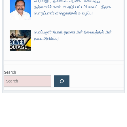
பெரம்பலூர்: த.வெ.க. அரசைக் கண்டித்து
தஞ்சையில் கண்டன ஆர்ப்பாட்டம்! மாவட்ட திமுக
பொறுப்பாளர் வீ.ஜெகதீசன் அழைப்பு!
பெரம்பலூர்: பேரளி துணை மின் நிலையத்தில் மின்
தடை அறிவிப்பு!
Search