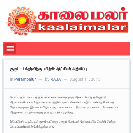
குரூப்- 1 தேர்விற்கு பயிற்சி: ஆட்சியர் அறிவிப்பு
in
Perambalur
by
RAJA
August 11, 2015
—
—
பெரம்பலூர் மாவட்டத்தில் உள்ள மாணவர்களுக்கு அவ்வப்போது தமிழ்நாடு
அரசுப்பணியாளர் தேர்வாணையத்தின் மூலம் வெளியிடப்படும் பல்வேறு போட்டித்
தேர்வுகளுக்கு இலவச பயிற்சி வகுப்புகள் மாவட்ட நிர்வாகமும், மாவட்ட வேலைவாய்ப்பு
அலுவலகமும் இணைந்து நடத்தப்பட்டு வருகிறது.
இப்பயிற்சி வகுப்புகள் மூலம் பயின்று பலரும் போட்டித் தேர்வுகளில் வெற்றி பெற்று
அரசுப்பணிகளில் சேர்ந்துள்ளனர்.