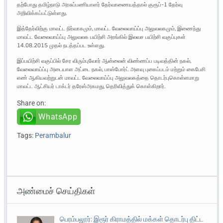
தற்போது தமிழ்நாடு அரசுப்பணியாளர் தேர்வாணையத்தால் குரூப்-1 தேர்வு
அறிவிக்கப்பட்டுள்ளது.
இத்தேர்விற்கு மாவட்ட நிர்வாகமும், மாவட்ட வேலைவாய்ப்பு அலுவலகமும், இணைந்து
மாவட்ட வேலைவாய்ப்பு அலுவலக பயிற்சி அரங்கில் இலவச பயிற்சி வகுப்புகள்
14.08.2015 முதல் நடத்தப்பட உள்ளது.
இப்பயிற்சி வகுப்பில் சேர விரும்புவோர் ஆன்லைன் விண்ணப்ப படிவத்தின் நகல்,
வேலைவாய்ப்பு அடையாள அட்டை நகல், பாஸ்போர்ட் அளவு புகைப்படம் மற்றும் கைபேசி
எண் ஆகியவற்றுடன் மாவட்ட வேலைவாய்ப்பு அலுவலகத்தை தொடர்புகொள்ளமாறு
மாவட்ட ஆட்சியர் டாக்டர் தரேஸ்அகமது, தெரிவித்துக் கொள்கிறார்.
Share on:
WhatsApp
Tags:
Perambalur
அண்மைச் செய்திகள்
பெரம்பலூர்: இரூர் கிராமத்தில் மக்கள் தொடர்பு திட்ட