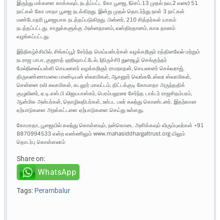
இருந்து மக்களை காக்கவும், நடத்ப்பட்ட கோ பூஜை, (செப்.13 முதல் நவ.2 வரை) 51
நாட்கள் கோ மாதா பூஜை நடக்கிறது. இன்று முதல் தொடர்ந்து நாள் 3 நாட்கள்
மண்டோதரி பூஜையாக நடத்தப்படுகிறது. பின்னர், 210 சித்தர்கள் யாகம்
நடத்தப்பட்டது. சாதுக்களுக்கு அன்னதானம், வஸ்திரதானம், காசு தானம்
வழங்கப்பட்டது.
இந்நிகழ்ச்சியில், சிங்கப்பூர் சேர்ந்த மெய்யன்பர்கள் வழக்கறிஞர் ரத்தினவேல் மற்றும்
நடராஜ பாபா, குஜராத் ஹரிஷாபட்டேல், (திருச்சி) துறையூர் செங்குந்தர்
மேல்நிலைப்பள்ளி செயலாளர் வழக்கறிஞர் ராமநாதன், செயலாளர் செல்வராஜ்,
திருவண்ணாமலை பாண்டியன் ஸ்வாமிகள், ஆசனூர் வெங்கடேஸ்வர ஸ்வாமிகள்,
சென்னை ரவி சுவாமிகள், கடலூர் மாவட்டம், திட்டக்குடி கோமாதா அருந்ததிக்
குழுவினர், ஏ.டி.எஸ்.பி விஜயபாஸ்கர், பெரம்பலூரை சேர்ந்த டாக்டர் ராஜசிதம்பரம்,
ஆன்மிக அன்பர்கள், தொழிலதிபர்கள், உள்பட பலர் கலந்து கொண்டனர். இதற்கான
ஏற்பாடுகளை அறக்கட்டளை ஏற்பாடுகளை செய்து உள்ளது.
கோமாதா, பூஜையில் கலந்து கொள்ளவும், நன்கொடை அளிக்கவும் விரும்புவர்கள் +91
8870994533 என்ற எண்ணிலும் www.mahasiddhargaltrust.org யிலும்
தொடர்பு கொள்ளலாம்
Share on:
WhatsApp
Tags:
Perambalur