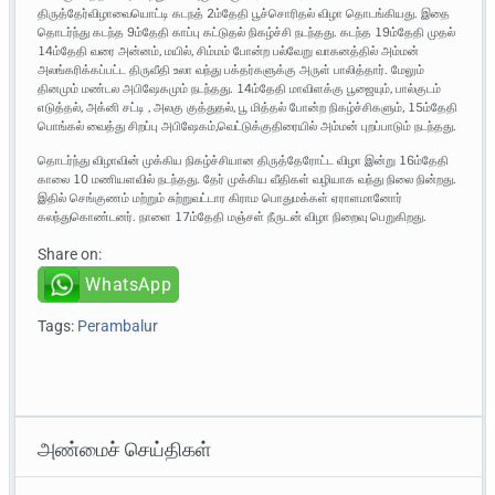
திருத்தேர்விழாவையொட்டி கடநத் 2ம்தேதி பூச்சொரிதல் விழா தொடங்கியது. இதை
தொடர்ந்து கடந்த 9ம்தேதி காப்பு கட்டுதல் நிகழ்ச்சி நடந்தது. கடந்த 19ம்தேதி முதல்
14ம்தேதி வரை அன்னம், மயில், சிம்மம் போன்ற பல்வேறு வாகனத்தில் அம்மன்
அலங்கரிக்கப்பட்ட திருவீதி உலா வந்து பக்தர்களுக்கு அருள் பாலித்தார். மேலும்
தினமும் மண்டல அபிஷேகமும் நடந்தது. 14ம்தேதி மாவிளக்கு பூஜையும், பால்குடம்
எடுத்தல், அக்னி சட்டி , அலகு குத்துதல், பூ மித்தல் போன்ற நிகழ்ச்சிகளும், 15ம்தேதி
பொங்கல் வைத்து சிறப்பு அபிஷேகம்,வெட்டுக்குதிரையில் அம்மன் புறப்பாடும் நடந்தது.
தொடர்ந்து விழாவின் முக்கிய நிகழ்ச்சியான திருத்தேரோட்ட விழா இன்று 16ம்தேதி
காலை 10 மணியளவில் நடந்தது. தேர் முக்கிய வீதிகள் வழியாக வந்து நிலை நின்றது.
இதில் செங்குணம் மற்றும் சுற்றுவட்டார கிராம பொதுமக்கள் ஏராளமானோர்
கலந்துகொண்டனர். நாளை 17ம்தேதி மஞ்சள் நீருடன் விழா நிறைவு பெறுகிறது.
Share on:
WhatsApp
Tags:
Perambalur
அண்மைச் செய்திகள்