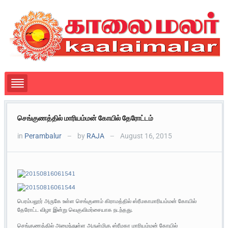
செங்குணத்தில் மாரியம்மன் கோயில் தேரோட்டம்
in
Perambalur
by
RAJA
August 16, 2015
—
—
பெரம்பலூர் அருகே உள்ள செங்குணம் கிராமத்தில் ஸ்ரீமகாமாரியம்மன் கோயில்
தேரோட்ட விழா இன்று வெகுவிமர்சையாக நடந்தது.
செங்குணத்தில் அமைந்துள்ள அருள்மிகு ஸ்ரீமகா மாரியம்மன் கோயில்