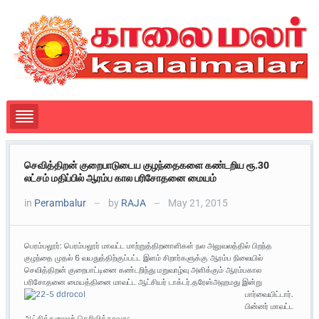
செவித்திறன் குறைபாடுடைய குழந்தைகளை கண்டறிய ரூ.30
லட்சம் மதிப்பில் ஆரம்ப கால பரிசோதனை மையம்
in
Perambalur
by
RAJA
May 21, 2015
—
—
பெரம்பலூர்: பெரம்பலூர் மாவட்ட மாற்றுத்திறனாளிகள் நல அலுவலத்தில் பிறந்த
குழந்தை முதல் 6 வயதுத்திற்குப்பட்ட இளம் சிறார்களுக்கு ஆரம்ப நிலையில்
செவித்திறன் குறைபாட்டினை கண்டறிந்து மறுவாழ்வு அளிக்கும் ஆரம்பகால
பரிசோதனை மையத்தினை மாவட்ட ஆட்சியர் டாக்டர்.தரேஸ்அஹமது இன்று
பார்வையிட்டார்.
பின்னர் மாவட்ட
ஆட்சித்தலைவர் தெரிவித்தாவது: