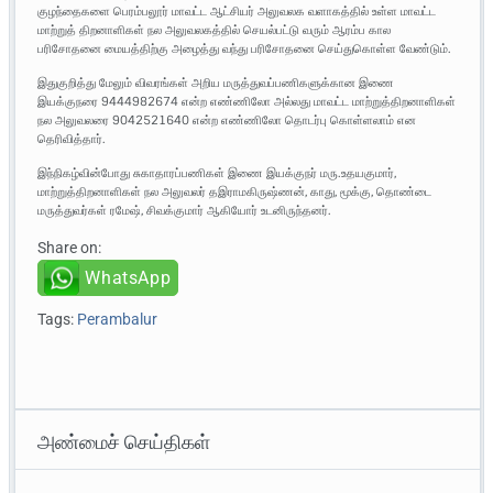
குழந்தைகளை பெரம்பலூர் மாவட்ட ஆட்சியர் அலுவலக வளாகத்தில் உள்ள மாவட்ட
மாற்றுத் திறனாளிகள் நல அலுவலகத்தில் செயல்பட்டு வரும் ஆரம்ப கால
பரிசோதனை மையத்திற்கு அழைத்து வந்து பரிசோதனை செய்துகொள்ள வேண்டும்.
இதுகுறித்து மேலும் விவரங்கள் அறிய மருத்துவப்பணிகளுக்கான இணை
இயக்குநரை 9444982674 என்ற எண்ணிலோ அல்லது மாவட்ட மாற்றுத்திறனாளிகள்
நல அலுவலரை 9042521640 என்ற எண்ணிலோ தொடர்பு கொள்ளலாம் என
தெரிவித்தார்.
இந்நிகழ்வின்போது சுகாதாரப்பணிகள் இணை இயக்குநர் மரு.உதயகுமார்,
மாற்றுத்திறனாளிகள் நல அலுவலர் தஇராமகிருஷ்ணன், காது, மூக்கு, தொண்டை
மருத்துவர்கள் ரமேஷ், சிவக்குமார் ஆகியோர் உடனிருந்தனர்.
Share on:
WhatsApp
Tags:
Perambalur
அண்மைச் செய்திகள்