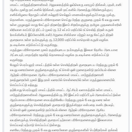
மாவட்ட மாற்றுத்திறனாளிகள் அலுவலகத்தில் ஓவ்வொரு வாரமும் திங்கள், புதன், சனி
ஆகிய மூன்று நாட்களில் (திங்கள், புதன் நாட்களில் அனைத்து பிரிவினருக்கும,;
சனிக்கிழமை தோறும் பள்ளி கல்லூரி செல்லும் மாணவர்களுக்கும்) காது, மூக்கு,
தொண்டை மருத்துவரால் பரிசோதனை செய்து பிறந்த குழநதை முதல் 6 வயது வரை
உள்ள முழுவதும் காது கேட்கும் திறனற்ற இளம் சிறார்களுக்கு தமிழக முதலமைச்சரின்
விரிவான காப்பிட்டு திட்டம் மூலம் ரூ.12 லட்சம் மதிப்பில் உட்செவித் திறன் கருவி
(காக்கிளியர் இம்பிளான்டேசன்) அறுவை சிகிச்சை மற்றும் காது கேட்கும் திறன்
குறைவாக உள்ள நபர்களுக்கு ரூ.12,000 மதிப்பில் காதொலி கருவி வழங்க
நடவடிக்கை எடுக்கப்பட்டு வருகிறது.
மருத்துவ பரிசோதனை மூலம் தகுதியுடைய நபர்களுக்கு இலவச தேசிய அடையாள
அட்டையும், மாதாந்திர உதவித் தொகையும் வழங்க நடவடிக்கை எடுக்கப்பட்டு
வருகிறது.
மேலும் பெரம்பலூர் மாவட்டத்தில் உள்ள செவித்திறன் குறையுடைய பிறந்தது முதல் 6
வயது வரையிலான குழந்தைகளுக்கு உட்செவி ஒலி மூளைதண்டு நரம்பியல் வினை
ஆற்றல் பரிசோதனை ஆகிய பரிசோதனைகள் மாவட்ட மாற்றுத்திறனாளி
நலத்துறையின் மூலம் இது நாள் வரையில் சென்னையில் உள்ள மருத்துவமனையில்
செய்யப்பட்டு வந்தது.
தற்போது பெரம்பலூர் மாவட்டத்தில் மாவட்ட ஆட்சியர் வளாகத்தில் உள்ள மாவட்ட
மாற்றுத்திறனாளிகள் அலுவலகத்தில் ரூ.30 இலட்சம் மதிப்பீட்டில் அமைக்கப்பட்டுள்ள
ஆரம்பகால பரிசோதனை மையத்திலேயே பிறந்தது முதல் 6 வயது வரை உள்ள
குழந்தைகளுக்கு செவித்திறன் குறைபாடு இருக்கிறதா என்பதை கண்டறியவும்,
உட்செவி ஒலி மூளைதண்டு நரம்பியல் வினை ஆற்றல் பரிசோதனை ஆகிய
பரிசோதனைகள் பிறந்தது முதல் 6 வயது வரையிலான குழந்தைகளுக்கும், அனைத்து
வயதினருக்கு செவித்திறன் குறைபாட்டிற்கான பரிசோதனைகளும் இலவசமாக
செய்யவும் ஏற்பாடு செய்யப்பட்டுள்ளது.
எனவே, பிறந்தது முதல் 6 வயது வரையிலான குழந்தைகளின் பெற்றோர்கள் தங்கள்