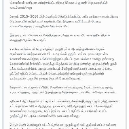
கிராமங்கள் வாரியாக சம்மந்தப்பட்ட கிராம நிர்வாக அலுவலர் அலுவலகத்தில்
நடைபெற உள்ளது.
மேலும், 2015- 2016 ஆம் ஆண்டில் அங்கீகரிக்கப்பட்ட பயிர் வாரியான கடன் அளவு
அடிப்படையில் பயிர்க்கடன் வழங்கப்படும். இதுவரை பயிர்க்கடன் பெறாத
விவசாயிகளுக்கு முன்னுரிமை அளிக்கப்படும்.
இதற்கு முன் பயிர்க்கடன் பெற்றிருந்தால், அந்த கடனை உரிய காலத்தில் திருப்பி
செலுத்தியிருக்க வேண்டும்.
எனவே, பயிர்க்கடன் பெற விரும்பும் தகுதியுள்ள அனைத்து விவசாயிகளும்
அண்மையில் பெற்ற கணினி சிட்டா, அடங்கல், குடும்ப அட்டை நகல், தொடக்க
வேளாண்மை கூட்டுறவு வங்கியிலிருந்து பெறப்பட்ட தடையின்மை சான்று, தங்களது
சேவை வங்கியில் சேமிப்பு கணக்கு இருந்தால் சேமிப்பு கணக்கு புத்தகத்தின் முதல்
பக்க நகல், பாஸ்போட் அளவு புகைப்படம் 2 மற்றும் வாக்காளர் அடையாள அட்டை,
ஓட்டுநர் உரிமம் அட்டை, ஆதார் அட்டை இவற்றில் ஏதேனும் ஒன்றை, இரண்டு
நகல்களுடன் முகாமில் கலந்து கொண்டு பயன்பெறலாம்.
மேற்கண்ட சான்றுகள் எளிதில் பெற வேளாண்மைத்துறை, தோட்டக்கலைத் துறை,
வருவாய்த்துறை மற்றும் கூட்டுறவுத்துறை அலுவலர்கள் முகாமில் பங்கேற்க உள்ளனர்.
ஜூலை 1 ஆம் தேதி பெரம்பலூர் வட்டம் எசனை, அலங்கிழி, குரும்பலூர் (தெ), குன்னம்
வட்டம் நன்னை (கி), சு.ஆடுதுறை, ஓலைப்பாடி (கி), ஆலத்தூர் வட்டம் மேலமாத்தூர்,
நாரணமங்கலம், வரகுபாடி, வேப்பந்தட்டை வட்டம் உடும்பியம், வாலிகண்டாபுரம்,
நூத்தப்பூர் (வ) ஆகிய கிராமங்களில் நடைபெற உள்ளது.
2 ஆம் தேதி பெரம்பலூர் வட்டம் கீழக்கரை, குரும்பலூர் (வ), குன்னம் வட்டம் நன்னை