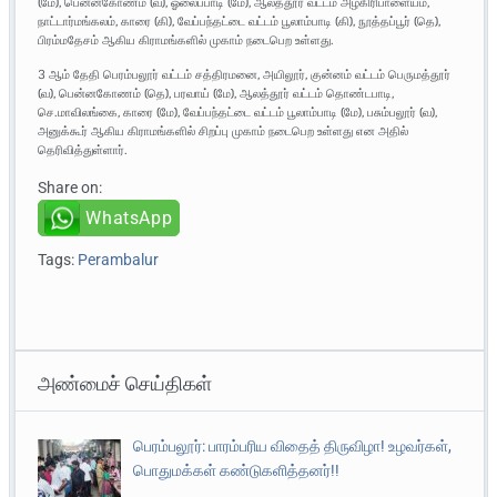
(மே), பென்னகோணம் (வ), ஓலைப்பாடி (மே), ஆலத்தூர் வட்டம் அழகிரிபாளையம்,
நாட்டார்மங்கலம், காரை (கி), வேப்பந்தட்டை வட்டம் பூலாம்பாடி (கி), நூத்தப்பூர் (தெ),
பிரம்மதேசம் ஆகிய கிராமங்களில் முகாம் நடைபெற உள்ளது.
3 ஆம் தேதி பெரம்பலூர் வட்டம் சத்திரமனை, அயிலூர், குன்னம் வட்டம் பெருமத்தூர்
(வ), பென்னகோணம் (தெ), பரவாய் (மே), ஆலத்தூர் வட்டம் தொண்டபாடி,
செ.மாவிலங்கை, காரை (மே), வேப்பந்தட்டை வட்டம் பூலாம்பாடி (மே), பசும்பலூர் (வ),
அனுக்கூர் ஆகிய கிராமங்களில் சிறப்பு முகாம் நடைபெற உள்ளது என அதில்
தெரிவித்துள்ளார்.
Share on:
WhatsApp
Tags:
Perambalur
அண்மைச் செய்திகள்
பெரம்பலூர்: பாரம்பரிய விதைத் திருவிழா! உழவர்கள்,
பொதுமக்கள் கண்டுகளித்தனர்!!