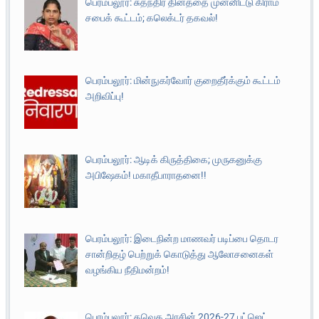
பெரம்பலூர்: சுதந்திர தினத்தை முன்னிட்டு கிராம
சபைக் கூட்டம்; கலெக்டர் தகவல்!
பெரம்பலூர்: மின்நுகர்வோர் குறைதீர்க்கும் கூட்டம்
அறிவிப்பு!
பெரம்பலூர்: ஆடிக் கிருத்திகை; முருகனுக்கு
அபிஷேகம்! மகாதீபாராதனை!!
பெரம்பலூர்: இடைநின்ற மாணவர் படிப்பை தொடர
சான்றிதழ் பெற்றுக் கொடுத்து ஆலோசனைகள்
வழங்கிய நீதிமன்றம்!
பெரம்பலூர்: தவெக அரசின் 2026-27 பட்ஜெட்