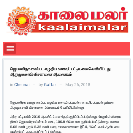
ஜெயலலிதா கைப்பட எழுதிய உணவுப் பட்டியலை வெளியிட்டது
ஆறுமுகசாமி விசாரணை ஆணையம்
in
Chennai
by
Gaffar
May 26, 2018
—
—
ஜெயலலிதா
தனது
கைப்பட
எழுதிய
உணவுப்
பட்டியல்
என
கூறி,
பட்டியல்
ஒன்றை
ஆறுமுகசாமி
விசாரணை
ஆணையம்
வெளியிட்டுள்ளது.
அந்த
பட்டியலில் 2016
ஆகஸ்ட் 2
என
தேதி
குறிப்பிடப்பட்டுள்ளது.
மேலும்
அன்றைய
தினம்
ஜெயலலிதாவின்
உடல்
எடை, 106.9
கிலோ
என
குறிப்பிடப்பட்டுள்ளது.
காலை
5.05
மணி
முதல் 5.35
மணி
வரை,
காலை
உணவாக
இட்லி,
பிரெட்,
காபி
ஆகியவை
வழங்கப்பட்டதாக
குறிப்பிடப்பட்டுள்ளது.