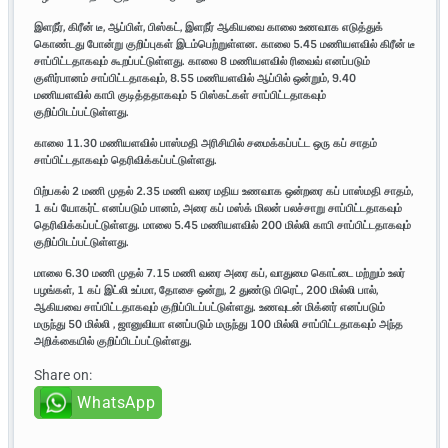
இளநீர்,
கிரீன்
டீ,
ஆப்பிள்,
பிஸ்கட்,
இளநீர்
ஆகியவை
காலை
உணவாக
எடுத்துக்
கொண்டது
போன்று
குறிப்புகள்
இடம்பெற்றுள்ளன.
காலை 5.45
மணியளவில்
கிரீன்
டீ
சாப்பிட்டதாகவும்
கூறப்பட்டுள்ளது.
காலை 8
மணியளவில்
ரிவைவ்
எனப்படும்
குளிர்பானம்
சாப்பிட்டதாகவும், 8.55
மணியளவில்
ஆப்பில்
ஒன்றும், 9.40
மணியளவில்
காபி
குடித்ததாகவும் 5
பிஸ்கட்கள்
சாப்பிட்டதாகவும்
குறிப்பிடப்பட்டுள்ளது.
காலை 11.30
மணியளவில்
பாஸ்மதி
அரிசியில்
சமைக்கப்பட்ட
ஒரு
கப்
சாதம்
சாப்பிட்டதாகவும்
தெரிவிக்கப்பட்டுள்ளது.
பிற்பகல் 2
மணி
முதல் 2.35
மணி
வரை
மதிய
உணவாக
ஒன்றரை
கப்
பாஸ்மதி
சாதம்,
1
கப்
யோகர்ட்
எனப்படும்
பானம்,
அரை
கப்
மஸ்க்
மிலன்
பலச்சாறு
சாப்பிட்டதாகவும்
தெரிவிக்கப்பட்டுள்ளது.
மாலை 5.45
மணியளவில் 200
மில்லி
காபி
சாப்பிட்டதாகவும்
குறிப்பிடப்பட்டுள்ளது.
மாலை 6.30
மணி
முதல் 7.15
மணி
வரை
அரை
கப்,
வாதுமை
கொட்டை
மற்றும்
உலர்
பழங்கள், 1
கப்
இட்லி
உப்மா,
தோசை
ஒன்று, 2
துண்டு
பிரெட், 200
மில்லி
பால்,
ஆகியவை
சாப்பிட்டதாகவும்
குறிப்பிடப்பட்டுள்ளது.
உணவுடன்
மிக்னர்
எனப்படும்
மருந்து 50
மில்லி ,
ஜானுவியா
எனப்படும்
மருந்து 100
மில்லி
சாப்பிட்டதாகவும்
அந்த
அறிக்கையில்
குறிப்பிடப்பட்டுள்ளது.
Share on:
WhatsApp