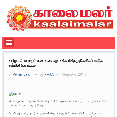
தமிழக அரசு மதுக் கடைகளை மூடக்கோரி தேமுதிகவினர் மனித
சங்கிலி போராட்டம்
in
Perambalur
by
RAJA
August 6, 2015
—
—
பெரம்பலூரில், தேமுதிகவினர் தமிழக அரசு மதுக் கடைகளை மூட வலியுறுத்தி மனித
சங்கிலி போராட்டம் நடத்தினர்.
பெரம்பலூர் : தே.மு. தி. க தலைவர் விஜயகாந்த்தின் ஆணையின்படி தமிழக அரசு