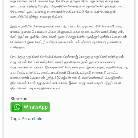
மதுபானகடைகள் (டாஸ்மாக்) மூட கோரியும், தமிழக அரசு மதுவிலக்கு சட்டத்தை
நடைமுறைப் படுத்த கோரியும் அறவழியில் அமைதியான முறையில் பெரம்பலூர் மாவட்ட
செயலாளர் துரை.காமராஜ் தலைமையில் மனிதசங்கிலி போராட்டம் பெரம்பலூர்
கடைவீதியில் இன்று மாலை நடத்தினர்.
இந்நிகழ்ச்சியில் அவை தலைவர் கணபதி, மவட்ட பொருளாளர் சீனி.வெங்கடேசன்,
மாவட்ட துணை செயலாளர் ஆர்.கண்ணுசாமி, கங்காதரன், சுடர்செல்வன்,சிவகுமார்,
வேப்பந்தட்டை ஒன்றிய செயலாளர் துரை.சிவாஐயப்பன், ஆலத்தூர் ஒன்றிய செயலாளர்
பொன்சாமி.துரை, வேப்பூர் ஒன்றிய செயலாளர் மலர்மன்னன் ஆகியோர் முன்னிலை
வகித்தனர்.
செயற்குழு உறுப்பினர் செல்லப்பிள்ளை, ரெங்கராஜ் பொதுகுழு உறுப்பினர் ரவிக்குமார்,
விஜயகுமார், கேப்டன் மன்ற செயலாளர் தவசிஅன்பழகன், துணை செயலாளர்
விஜயகண்ணன், மாவட்ட இளைஞராணி செயலாளர்கள் இளையராஜா, சஞ்சீவிக்குமார்,
சதாசிவம், கார்த்திக், மாவட்ட மகளிரணி நிர்வாகி, தமிழரசி கலையரசி ,மாவட்ட
மாணவாரணி செயலாளர் முத்தமிழ்செழ்வன் சுரேஷ், மணிவண்ணன், தொழிற்சங்க
நிர்வாகிகள் சேகர் ஜோதிலெட்சுமி, சுரேஷ், இளையராஜா மணிமாறன் மற்றும் கட்சி
நிர்வாகிகள் பலர் கலந்துகொண்டனர்
Share on:
WhatsApp
Tags:
Perambalur