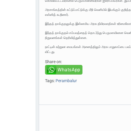
கொல்லப்பட்டவர்களில் பெரும்பாலானவர்கள் ஐரோப்பியர்கள். துப்பா
அரசாங்கத்தின் கட்டுப்பாட்டுக்கு மீறி வெளியில் இயங்கும் குறித்
எஸ்ஸித் கூறினார்.
இந்தத் தாக்குதலுக்கு இஸ்லாமிய அரசு தீவிரவாதிகள் உரிமைகோர
இந்தத் தாக்குதல் சம்பவத்தைத் தொடர்ந்து பெருமளவிலான வெளிந
நிறுவனங்கள் தெரிவித்துள்ளன.
நாட்டின் சுற்றுலா மையங்கள் அனைத்திலும் அரசு பாதுகாப்பை ப
விட்டது.
Share on:
WhatsApp
Tags:
Perambalur