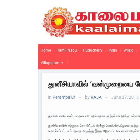
Home
Tamil Nadu
Puducherry
India
World
Villupuram
துனீசியாவில் ‘வன்முறையை போத
in
Perambalur
by
RAJA
June 27, 2015
—
—
துனீசியாவில் வன்முறையை போதிப்பதாக குற்றச்சாட்டுக்கு உள்ள
துனீசியாவின் சுற்றுலா ரெசார்ட்டில் நேற்று வெள்ளிக்கிழமை நட
கொல்லப்பட்ட சம்பத்தை அடுத்து இந்த அறிவிப்பு வெளியாகியுள்ள