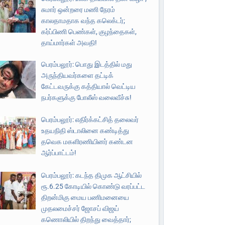
சுமார் ஒன்றரை மணி நேரம்
காலதாமதாக வந்த கலெக்டர்;
கர்ப்பிணி பெண்கள், குழந்தைகள்,
தாய்மார்கள் அவதி!
பெரம்பலூர்: பொது இடத்தில் மது
அருந்தியவர்களை தட்டிக்
கேட்டவருக்கு கத்தியால் வெட்டிய
நபர்களுக்கு போலீஸ் வலைவீச்சு!
பெரம்பலூர்: எதிர்க்கட்சித் தலைவர்
உதயநிதி ஸ்டாலினை கண்டித்து
தவெக மகளிரணியினர் கண்டன
ஆர்ப்பாட்டம்!
பெரம்பலூர்: கடந்த திமுக ஆட்சியில்
ரூ.6.25 கோடியில் கொண்டு வரப்பட்ட
திறன்மிகு மைய பணிமனையை
முதலமைச்சர் ஜோசப் விஜய்
கணொலியில் திறந்து வைத்தார்;