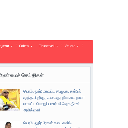
njavur
Salem
Tirunelveli
Vellore
அண்மைச் செய்திகள்
பெரம்பலூர்: மாவட்ட தி.மு.க. சார்பில்
முத்தமிழறிஞர் கலைஞர் நினைவு நாள்!
மாவட்ட பொறுப்பாளர் வீ.ஜெகதீசன்
அறிக்கை!
பெரம்பலூர்: ரேசன் கடைகளில்