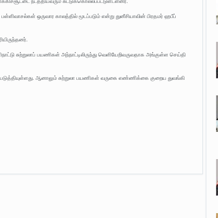
க்கிச்சூட்டை நடத்தியவரும் சுட்டுக்கொல்லப்பட்டுளடளனர்.
த பள்ளிவாசல்கள் ஒருவார காலத்தில் மூடப்படும் என்று துனீசியாவின் பிரதமர் ஹபீப்
ியிருந்தனர்.
ாட்டு சுற்றுலாப் பயணிகள் அந்நாட்டிலிருந்து வெளியேறிவருவதாக அங்குள்ள செய்தி
லப்படுத்தியுள்ளது. ஆனாலும் சுற்றுலா பயணிகள் வருகை எண்ணிக்கை குறைய துவங்கி