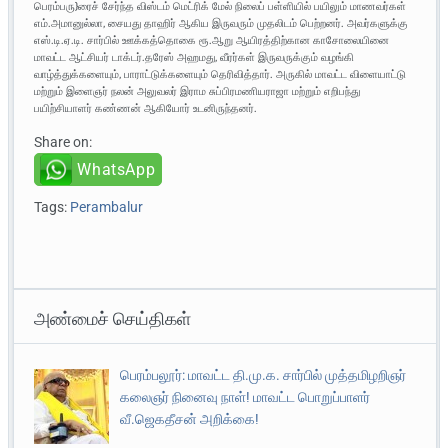
பெரம்பரு}ரைச் சேர்ந்த விஸ்டம் மெட்ரிக் மேல் நிலைப் பள்ளியில் பயிலும் மாணவர்கள்
எம்.அமானுல்லா, சையது தாஹிர் ஆகிய இருவரும் முதலிடம் பெற்றனர். அவர்களுக்கு
எஸ்.டி.ஏ.டி. சார்பில் ஊக்கத்தொகை ரூ.ஆறு ஆயிரத்திற்கான காசோலையினை
மாவட்ட ஆட்சியர் டாக்டர்.தரேஸ் அஹமது, வீரர்கள் இருவருக்கும் வழங்கி
வாழ்த்துக்களையும், பாராட்டுக்களையும் தெரிவித்தார். அருகில் மாவட்ட விளையாட்டு
மற்றும் இளைஞர் நலன் அலுவலர் இராம சுப்பிரமணியராஜா மற்றும் எறிபந்து
பயிற்சியாளர் கண்ணன் ஆகியோர் உடனிருந்தனர்.
Share on:
WhatsApp
Tags:
Perambalur
அண்மைச் செய்திகள்
பெரம்பலூர்: மாவட்ட தி.மு.க. சார்பில் முத்தமிழறிஞர்
கலைஞர் நினைவு நாள்! மாவட்ட பொறுப்பாளர்
வீ.ஜெகதீசன் அறிக்கை!