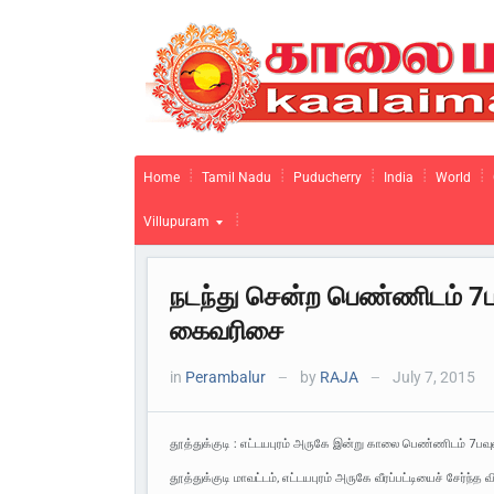
Home
Tamil Nadu
Puducherry
India
World
Villupuram
நடந்து சென்ற பெண்ணிடம் 7பவ
கைவரிசை
in
Perambalur
by
RAJA
July 7, 2015
—
—
தூத்துக்குடி : எட்டயபுரம் அருகே இன்று காலை பெண்ணிடம் 7பவுன
தூத்துக்குடி மாவட்டம், எட்டயபுரம் அருகே வீரப்பட்டியைச் சேர்ந