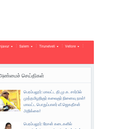
njavur
Salem
Tirunelveli
Vellore
அண்மைச் செய்திகள்
பெரம்பலூர்: மாவட்ட தி.மு.க. சார்பில்
முத்தமிழறிஞர் கலைஞர் நினைவு நாள்!
மாவட்ட பொறுப்பாளர் வீ.ஜெகதீசன்
அறிக்கை!
பெரம்பலூர்: ரேசன் கடைகளில்