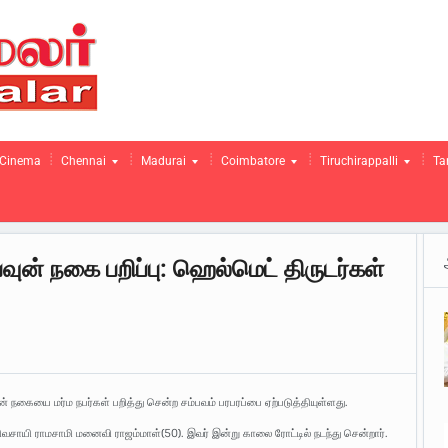
Cinema
Chennai
Madurai
Coimbatore
Tiruchirappalli
Ta
ுன் நகை பறிப்பு: ஹெல்மெட் திருடர்கள்
் நகையை மர்ம நபர்கள் பறித்து சென்ற சம்பவம் பரபரப்பை ஏற்படுத்தியுள்ளது.
்த விவசாயி ராமசாமி மனைவி ராஜம்மாள்(50). இவர் இன்று காலை ரோட்டில் நடந்து சென்றார்.