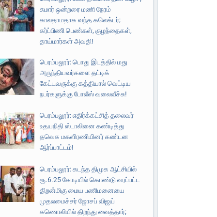
சுமார் ஒன்றரை மணி நேரம்
காலதாமதாக வந்த கலெக்டர்;
கர்ப்பிணி பெண்கள், குழந்தைகள்,
தாய்மார்கள் அவதி!
பெரம்பலூர்: பொது இடத்தில் மது
அருந்தியவர்களை தட்டிக்
கேட்டவருக்கு கத்தியால் வெட்டிய
நபர்களுக்கு போலீஸ் வலைவீச்சு!
பெரம்பலூர்: எதிர்க்கட்சித் தலைவர்
உதயநிதி ஸ்டாலினை கண்டித்து
தவெக மகளிரணியினர் கண்டன
ஆர்ப்பாட்டம்!
பெரம்பலூர்: கடந்த திமுக ஆட்சியில்
ரூ.6.25 கோடியில் கொண்டு வரப்பட்ட
திறன்மிகு மைய பணிமனையை
முதலமைச்சர் ஜோசப் விஜய்
கணொலியில் திறந்து வைத்தார்;