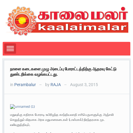
நாளை கடைகளை முழு அடைப்பு போராட்டத்திற்கு ஆதரவு கேட்டு
துண்டறிக்கை வழங்கபட்டது.
in
Perambalur
by
RAJA
August 3, 2015
—
—
மதுவுக்கு எதிராக போராடி உயிரிழந்த காந்தியவாதி சசிபெருமாளுக்கு ‎அஞ்சலி‬
செலுத்தும் விதமாக அரசு மதுபானகடைகள் (டாஸ்மாக்) நிரந்தரமாக மூட
வலியுறுத்தியும்,