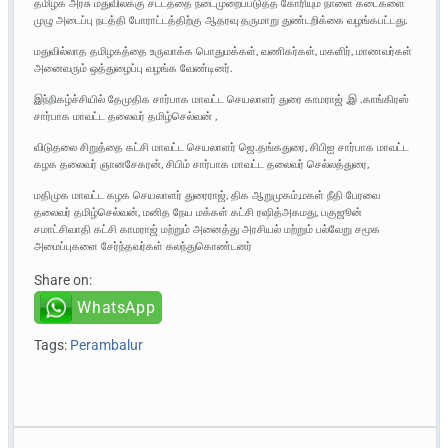
தமிழக அரசு மதுவிலக்கு சட்டத்தை நடைமுறைப்படுத்த கோரியும் நாளை கடைகளை
முழு அடைப்பு நடத்தி போராட்டத்திற்கு ஆதரவு தருமாறு துண்டறிக்கை வழங்கபட்டது.
மதுவில்லாத தமிழகத்தை உருவாக்க பொதுமக்கள், வணிகர்கள், மகளிர், மாணவர்கள்
அனைவரும் ஒத்துழைப்பு வழங்க வேண்டினர்.
இந்நிகழ்ச்சியில் தேமுதிக சார்பாக மாவட்ட செயலாளர் துரை காமராஜ் ,இ .காங்கிரஸ்
சார்பாக மாவட்ட தலைவர் தமிழ்செல்வன் ,
விடுதலை சிறுத்தை கட்சி மாவட்ட செயலாளர் ஜெ.தங்கதுரை, சிபிஐ சார்பாக மாவட்ட
கழக தலைவர் ஞானசேகரன், சிபிம் சார்பாக மாவட்ட தலைவர் செல்லத்துரை,
மதிமுக மாவட்ட கழக செயலாளர் துரைராஜ், திக ஆறுமுகம்,மகள் நீதி பேரவை
தலைவர் தமிழ்செல்வன், மனித நேய மக்கள் கட்சி ரஷித்அகமது, பகுஜூன்
சமாட்சிவாதி கட்சி காமராஜ் மற்றும் அனைத்து அரசியல் மற்றும் பல்வேறு சமூக
அமைப்புகளை சேர்ந்தவர்கள் கலந்துகொண்டனர்
Share on:
WhatsApp
Tags:
Perambalur