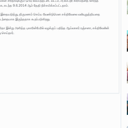
கள் சரிதாவுக்கும் (25), வேப்பந்தட்டை வட்டம், அ.மேட்டூர் கிராமத்தை சேர்ந்த
, கடந்த 9.6.2014 ஆம் தேதி நிச்சயிக்கப்பட்டதாம்.
ர். இதையடுத்து, திருமணம் செய்ய வேண்டுமென சக்திவேலை வலியுறுத்தியதை
் உடந்தையாக இருந்ததாக கூறப்படுகிறது.
ரிதா இன்று அளித்த புகாரின்பேரில் வழக்குப் பதிந்த ஆய்வாளர் ரஞ்சனா, சக்திவேலின்
செய்தார்.