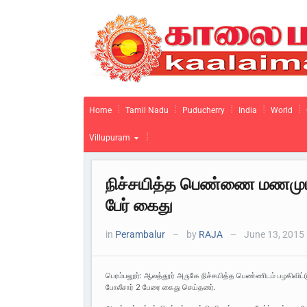
Home
Tamil Nadu
Puducherry
India
World
Villupuram
நிச்சயித்த பெண்ணை மணமுட
பேர் கைது
in
Perambalur
by
RAJA
June 13, 2015
—
—
பெரம்பலூர்: ஆலத்தூர் அருகே நிச்சயித்த பெண்ணிடம் பழகிவிட்ட
போலீசார் 2 பேரை கைது செய்தனர்.