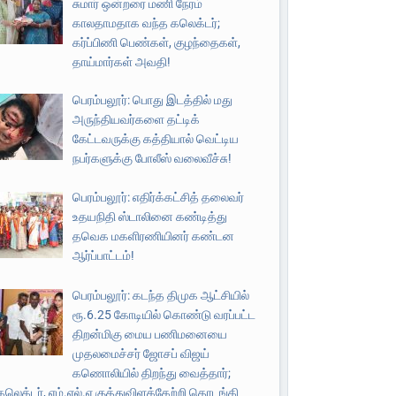
சுமார் ஒன்றரை மணி நேரம்
காலதாமதாக வந்த கலெக்டர்;
கர்ப்பிணி பெண்கள், குழந்தைகள்,
தாய்மார்கள் அவதி!
பெரம்பலூர்: பொது இடத்தில் மது
அருந்தியவர்களை தட்டிக்
கேட்டவருக்கு கத்தியால் வெட்டிய
நபர்களுக்கு போலீஸ் வலைவீச்சு!
பெரம்பலூர்: எதிர்க்கட்சித் தலைவர்
உதயநிதி ஸ்டாலினை கண்டித்து
தவெக மகளிரணியினர் கண்டன
ஆர்ப்பாட்டம்!
பெரம்பலூர்: கடந்த திமுக ஆட்சியில்
ரூ.6.25 கோடியில் கொண்டு வரப்பட்ட
திறன்மிகு மைய பணிமனையை
முதலமைச்சர் ஜோசப் விஜய்
கணொலியில் திறந்து வைத்தார்;
கலெக்டர், எம்.எல்.ஏ குத்துவிளக்கேற்றி தொடங்கி