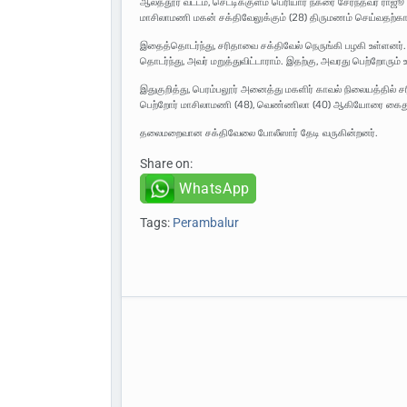
ஆலத்தூர் வட்டம், செட்டிக்குளம் பெரியார் நகரை சேர்ந்தவர் ராஜூ ம
மாசிலாமணி மகன் சக்திவேலுக்கும் (28) திருமணம் செய்வதற்காக
இதைத்தொடர்ந்து, சரிதாவை சக்திவேல் நெருங்கி பழகி உள்ளன
தொடர்ந்து, அவர் மறுத்துவிட்டாராம். இதற்கு, அவரது பெற்றோரும
இதுகுறித்து, பெரம்பலூர் அனைத்து மகளிர் காவல் நிலையத்தில் ச
பெற்றோர் மாசிலாமணி (48), வெண்ணிலா (40) ஆகியோரை கைது 
தலைமறைவான சக்திவேலை போலீஸார் தேடி வருகின்றனர்.
Share on:
WhatsApp
Tags:
Perambalur