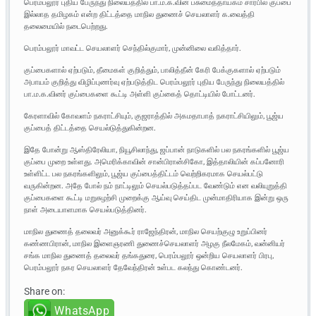
பெரம்பலூர் புதிய பேருந்து நிலையத்தில் பா.ம.க.வின் பசுமைத்தாயகம் சார்பில் குப்பை
இல்லாத தமிழகம் என்ற திட்டத்தை மாநில துணைச் செயலாளர் க.வைத்தி
தலைமையில் நடைபெற்றது.
பெரம்பலூர் மாவட்ட செயலாளர் செந்தில்குமார், முன்னிலை வகித்தார்.
குப்பைகளால் ஏற்படும், தீமைகள் குறித்தும், பாலித்தீன் கேரி பேக்குகளால் ஏற்படும்
அபாயம் குறித்து விழிப்புணர்வு ஏற்படுத்திட பெரம்பலூர் புதிய பேருந்து நிலையத்தில்
பா.ம.க.வினர் குப்பைகளை கூட்டி அள்ளி குப்கைத் தொட்டியில் போட்டனர்.
கேரளாவில் கோவளம் நகராட்சியும், குஜராத்தில் அகமதாபாத் நகராட்சியிலும், பூஜ்ய
குப்பைத் திட்டத்தை செயல்டுத்துகின்றன.
இதே போன்று ஆஸ்திரேலியா, நியூசிலாந்து, ஜப்பான் நாடுகளில் பல நகரங்களில் பூஜ்ய
குப்பை முறை உள்ளது. அமெரிக்காவின் சான்பிரான்சிகோ, இத்தாலியின் கப்பனோரி
உள்ளிட்ட பல நகரங்களிலும், பூஜ்ய குப்பைத்திட்டம் வெற்றிகரமாக செயல்பட்டு
வருகின்றன. அதே போல் நம் நாட்டிலும் செயல்படுத்தப்பட வேண்டும் என வலியுறுத்தி
குப்பைகளை கூட்டி மறுசுழற்சி முறைக்கு ஆய்வு செய்திட முன்மாதிரியாக இன்று ஒரு
நாள் அடையாளமாக செயல்படுத்தினர்.
மாநில துணைத் தலைவர் அனுக்கூர் ராஜேந்திரன், மாநில செயற்குழு உறுப்பினர்
கண்ணபிரான், மாநில இளைஞரணி துணைச்செயலாளர் அழகு நீலமேகம், வன்னியர்
சங்க மாநில துணைத் தலைவர் தங்கதுரை, பெரம்பலூர் ஒன்றிய செயலாளர் பிரபு,
பெரம்பலூர் நகர செயலாளர் தேவேந்திரன் உள்பட கலந்து கொண்டனர்.
Share on:
WhatsApp