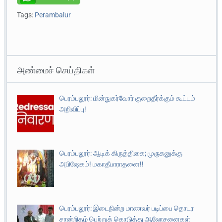
Tags:
Perambalur
அண்மைச் செய்திகள்
பெரம்பலூர்: மின்நுகர்வோர் குறைதீர்க்கும் கூட்டம்
அறிவிப்பு!
பெரம்பலூர்: ஆடிக் கிருத்திகை; முருகனுக்கு
அபிஷேகம்! மகாதீபாராதனை!!
பெரம்பலூர்: இடைநின்ற மாணவர் படிப்பை தொடர
சான்றிதழ் பெற்றுக் கொடுத்து ஆலோசனைகள்