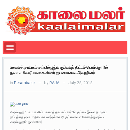
பசுமைத் தாயகம் சார்பில் பூஜ்ய குப்பைத் திட்டம் பெரம்பலூரில்
துவக்க கோரி பா.ம.க.வினர் குப்பைகளை அகற்றினர்
in
Perambalur
by
RAJA
July 25, 2015
—
—
பெரம்பலூர் : பா.ம.க.வின் பசுமைத் தாயகம் சார்பில் குப்பை இல்லா தமிழகம்
திட்டத்தை முன் மாதிரியாக மாற்றக் கோரி குப்பைகளை சேகரித்து குப்பை
பெரம்பலூரில் துவக்கினர்.