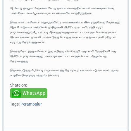
அப்போது தாலுகா அலுவலக பொது தகவல் மையத்தில் பள்ளி மாணவர்கள் சிலர்
பள்ளிசீருடையில் ஆவணங்களுடன் வரிசையில் காத்திருந்தினர்.
இதை கண்ட கலெக்டர் மதுசூதன்ரெட்டி மாணவர்களிடம் விசாரித்தபோது பெரம்பலூர்
அரசு மேல்நிலைப்பள்ளியில் தொழிற்கல்வி ஆசிரியராக பணியாற்றி வரும்
ராஜாக்கண்ணு (54), என்பவர் அவரது நிலத்துக்கான பட்டா மாற்றம் செய்வதற்கான
ஆவணங்களை தங்களிடம் கொடுத்து பொது தகவல் மையத்தில் வழங்கி ரசீதுடன்
வருமாறு தெரிவித்துள்ளார்.
இதைத்தொடர்ந்து கலெக்டர் இது குறித்து விசாரித்தபோது பள்ளி நேரத்தின்போது
ஆசிரியர் ராஜாக்கண்ணு, மாணவர்களை பட்டா மாற்றம் செய்ய அனுப்பியது
தெரியவந்தது.
இதனையடுத்து ஆசிரியர் ராஜாக்கண்ணு மீது உரிய நடவடிக்கை எடுக்க கல்வி துறை
உயரதிகாரிகளுக்கு உத்தரவிட்டுள்ளார்.
Share on:
WhatsApp
Tags:
Perambalur