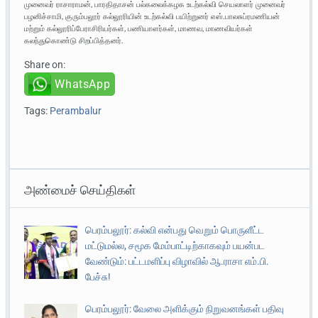
முனைவர் ராசாராமன், பாரதிதாசன் பல்கலைக்கழக உடற்கல்வி செயலாளர் முனைவர்
பழனிச்சாமி, குரும்பலூர் கல்லூரியின் உடற்கல்வி பயிற்றுனர் எஸ்.பாலசுப்ரமணியன்
மற்றும் கல்லூரிப்பேராசிரியர்கள், பணியாளர்கள், மாணவ, மாணவியர்கள்
கலந்துகொண்டு சிறப்பித்தனர்.
Share on:
WhatsApp
Tags:
Perambalur
அண்மைச் செய்திகள்
பெரம்பலூர்: கல்வி என்பது வெறும் பொருளீட்ட
மட்டுமல்ல, சமூக மேம்பாட்டிற்காகவும் பயன்பட
வேண்டும்: பட்டமளிப்பு விழாவில் ஆ.ராசா எம்.பி.
பேச்சு!
பெரம்பலூர்: வேலை அளிக்கும் நிறுவனங்கள் பதிவு