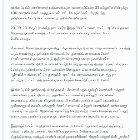
இப்போட்டியில் பாரதிதாசன் பல்கலைக்கழக இணைவுப்பெற்ற 33 கல்லூரிகளிலிருந்து
400 மாணவியர்கள் கலந்துகொண்டனர். 14 நடுவர்கள் பங்குபெற்று
நடுநிலைமையோடு போட்டிகளை நடத்திக்கொடுத்தனர்.
23-09-2015ஆம் நாளன்று நடைபெற்ற இறுதிப்போட்டிகளை மாவட்ட ஆட்சியர் தரேஸ்
அஹமது துவக்கி வைத்துப் போட்டிகளைப் பார்வையிட்டார். பின்னர் அவர்
பேசியதாவது:
பெண்கள் அனைத்துத்துறைகளிலும் ஆண்களுக்கு நிகராக சாதனைகளைப் படைத்து
வரும் காலம் இது. குறிப்பாக விளையாட்டுத் துறையில் ஏராளமான பெண்
வீராங்கனைகள் தங்களை ஈடுபடுத்திக் கொண்டு உலகநாடுகளில் உள்ள
வீராங்கணைகளோடு போட்டியிட்டு வெற்றி பெற்று நம் தாய்த் திருநாட்டிற்குப் பெருமை
சேர்த்து வருகிறார்கள். அந்த வகையில் நீங்களும் எதிர்காலத்தில் உங்களுக்கு
ஆர்வமிக்க விளையாட்டுத் துறையில் அளப்பரிய சாதனைகளைப்படைத்து நம்
நாட்டிற்கும், மாவட்டத்திற்கும் பெருமை சேர்க்க வேண்டும், என பேசினார்.
இப்போட்டியில் ஒரத்தநாடு பாரதிதாசன் பல்கலைக்கழக உறுப்புப் பெண்கள் கல்லூரி
மாணவிகள் முதல்பரிசையும், புதுக்கோட்டை மாமன்னர் கல்லூரி மாணவிகள்
இரண்டாவது பரிசையும், திருச்சிராப்பள்ளி காவேரி மகளிர் கல்லூரி மாணவிகள்
மூன்றாவது பரிசையும், தத்தனூர் மீனாட்சி ராமசாமி கல்லூரி மாணவிகள் நான்காவது
பரிசையும் பெறறனர். அதனைத் தொடர்ந்து வெற்றிபெற்ற மாணவிகளுக்கு பெரம்பலூர்
நடாளுமன்ற உறுப்பினர் மருதராஜா பரிசுக்கோப்பைகளை வழங்கிப் பாராட்டினார;.
இந்நிகழ்ச்சியில் பாரதிதாசன் பல்கலைக்கழக செனட் உறுப்பினர் மற்றும் தஞ்சாவூர்
மன்னர் சரபோஜி கல்லூரிப் பேராசிரியர் முனைவர் அறிவுடைநம்பி சிறப்பு
விருந்தினாராக கலந்துகொண்டு வாழ்த்துரையாற்றினார். மேலும் கல்லூரியின் முதல்வர்