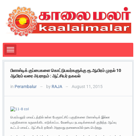
பிளாஸ்டிக் குப்பைகளை கொட்டுபவர்களுக்கு ரூ.ஆயிரம் முதல் 10
ஆயிரம் வரை அபராதம் : ஆட்சியர் தகவல்
in
Perambalur
by
RAJA
August 11, 2015
—
—
பெரம்பலூர் மாவட்டத்தில் உள்ள பேரூராட்சிப் பகுதிகளை பிளாஸ்டிக் இல்லா
பகுதிகளாக உருவாக்கிட எடுக்கப்பட வேண்டிய நடவடிக்கைகள் குறித்த ஆய்வு
கூட்டம் மாவட்ட ஆட்சியர் தரேஸ் அஹமது தலைமையில் நடைபெற்றது.