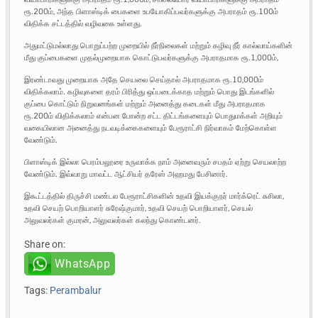
ரூ.200ம், அந்த பிளாஸ்டிக் பைகளை உபயோகிப்பவர்களுக்கு அபராதம் ரூ.100ம்
விதிக்க சட்டத்தில் வழிவகை உள்ளது.
அதுமட்டுமல்லாது பொறுப்பற்ற முறையில் நீர்நிலைகள் மற்றும் கழிவு நீர் கால்வாய்களின்
மீது குப்பைகளை முதல்முறையாக கொட்டுபவர்களுக்கு அபராதமாக ரூ.1,000ம்,
இரண்டாவது முறையாக அதே செயலை செய்தால் அபராதமாக ரூ.10,000ம்
விதிக்கலாம். கழிவுகளை தரம் பிரித்து ஒப்படைக்காத மற்றும் பொது இடங்களில்
குப்பை கொட்டும் நிறுவனங்கள் மற்றும் அனைத்து கடைகள் மீது அபராதமாக
ரூ.200ம் விதிக்கலாம் என்பன போன்ற சட்ட திட்டங்களையும் பொதுமக்கள் அறியும்
வகையிலான அனைத்து நடவடிக்கைகளையும் பேரூராட்சி நிர்வாகம் மேற்கொள்ள
வேண்டும்.
பிளாஸ்டிக் இல்லா பெரம்பலூரை உருவாக்க நாம் அனைவரும் சபதம் ஏற்று செயலாற்ற
வேண்டும். இவ்வாறு மாவட்ட ஆட்சியர் தரேஸ் அஹமது பேசினார்.
இகூட்டத்தில் திருச்சி மண்டல பேரூராட்சிகளின் உதவி இயக்குநர் மார்க்ரெட் சுசிலா,
உதவி செயற் பொறியாளர் சுரேஷ்குமார், உதவி செயற் பொறியாளர், செயல்
அலுவலர்கள் குமரன், அலுவலர்கள் கலந்து கொண்டனர்.
Share on:
WhatsApp
Tags:
Perambalur