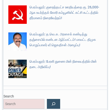
பெரம்பலூர்: குறைந்தபட்ச ஊதியத்தை ரூ. 26,000-
ஆக உயர்த்தக் கோரி கம்யூனிஸ்ட் கட்சி கூட்டத்தில்
தீர்மானம் நிறைவேற்றம்!
பெரம்பலூர்: த.வெ.க. அரசைக் கண்டித்து
தஞ்சையில் கண்டன ஆர்ப்பாட்டம்! மாவட்ட திமுக
பொறுப்பாளர் வீ.ஜெகதீசன் அழைப்பு!
பெரம்பலூர்: பேரளி துணை மின் நிலையத்தில் மின்
தடை அறிவிப்பு!
Search