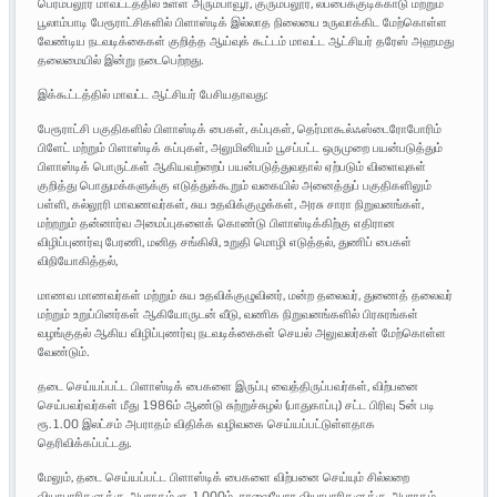
பெரம்பலூர் மாவட்டத்தில் உள்ள அரும்பாவூர், குரும்பலூர், லப்பைக்குடிக்காடு மற்றும்
பூலாம்பாடி பேரூராட்சிகளில் பிளாஸ்டிக் இல்லாத நிலையை உருவாக்கிட மேற்கொள்ள
வேண்டிய நடவடிக்கைகள் குறித்த ஆய்வுக் கூட்டம் மாவட்ட ஆட்சியர் தரேஸ் அஹமது
தலைமையில் இன்று நடைபெற்றது.
இக்கூட்டத்தில் மாவட்ட ஆட்சியர் பேசியதாவது:
பேரூராட்சி பகுதிகளில் பிளாஸ்டிக் பைகள், கப்புகள், தெர்மாகூல்ஃஸ்டைரோபோரிம்
பிளேட் மற்றும் பிளாஸ்டிக் கப்புகள், அலுமினியம் பூசப்பட்ட ஒருமுறை பயன்படுத்தும்
பிளாஸ்டிக் பொருட்கள் ஆகியவற்றைப் பயன்படுத்துவதால் ஏற்படும் விளைவுகள்
குறித்து பொதுமக்களுக்கு எடுத்துக்கூறும் வகையில் அனைத்துப் பகுதிகளிலும்
பள்ளி, கல்லூரி மாவணவர்கள், சுய உதவிக்குழுக்கள், அரசு சாரா நிறுவனங்கள்,
மற்றறும் தன்னார்வ அமைப்புகளைக் கொண்டு பிளாஸ்டிக்கிற்கு எதிரான
விழிப்புணர்வு பேரணி, மனித சங்கிலி, உறுதி மொழி எடுத்தல், துணிப் பைகள்
விநியோகித்தல்,
மாணவ மாணவர்கள் மற்றும் சுய உதவிக்குழுவினர், மன்ற தலைவர், துணைத் தலைவர்
மற்றும் உறுப்பினர்கள் ஆகியோருடன் வீடு, வணிக நிறுவனங்களில் பிரசுரங்கள்
வழங்குதல் ஆகிய விழிப்புணர்வு நடவடிக்கைகள் செயல் அலுவலர்கள் மேற்கொள்ள
வேண்டும்.
தடை செய்யப்பட்ட பிளாஸ்டிக் பைகளை இருப்பு வைத்திருப்பவர்கள், விற்பனை
செய்பவர்வர்கள் மீது 1986ம் ஆண்டு சுற்றுச்சுழல் (பாதுகாப்பு) சட்ட பிரிவு 5ன் படி
ரூ.1.00 இலட்சம் அபராதம் விதிக்க வழிவகை செய்யப்பட்டுள்ளதாக
தெரிவிக்கப்பட்டது.
மேலும், தடை செய்யப்பட்ட பிளாஸ்டிக் பைகளை விற்பனை செய்யும் சில்லறை
வியாபாரிகளுக்கு அபராதம் ரூ.1,000ம், சாலையோர வியாபாரிகளுக்கு அபராதம்