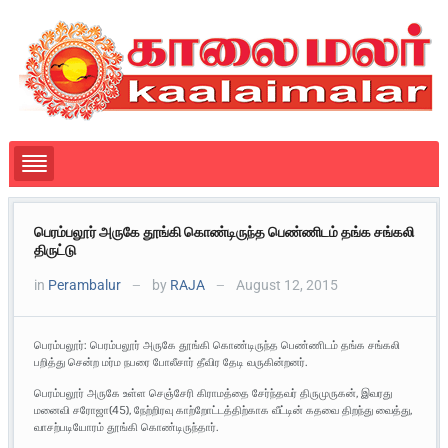
பெரம்பலூர் அருகே தூங்கி கொண்டிருந்த பெண்ணிடம் தங்க சங்கலி
திருட்டு
in
Perambalur
by
RAJA
August 12, 2015
—
—
பெரம்பலூர்: பெரம்பலூர் அருகே தூங்கி கொண்டிருந்த பெண்ணிடம் தங்க சங்கலி
பறித்து சென்ற மர்ம நபரை போலீசார் தீவிர தேடி வருகின்றனர்.
பெரம்பலூர் அருகே உள்ள செஞ்சேரி கிராமத்தை சேர்ந்தவர் திருமுருகன், இவரது
மனைவி சரோஜா(45), நேற்றிரவு காற்றோட்டத்திற்காக வீட்டின் கதவை திறந்து வைத்து,
வாசற்படியோரம் தூங்கி கொண்டிருந்தார்.