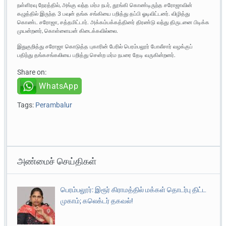
நள்ளிரவு நேரத்தில், அங்கு வந்த மர்ம நபர், தூங்கி கொண்டிருந்த சரோஜாவின்
கழுத்தில் இருந்த 3 பவுன் தங்க சங்கியை பறித்து தப்பி ஓடிவிட்டனர். விழித்து
கொண்ட சரோஜா, சத்தமிட்டார். அக்கம்பக்கத்தினர் திரண்டு வந்து திருடனை பிடிக்க
முயன்றனர், கொள்ளையன் கிடைக்கவில்லை.
இதுகுறித்து சரோஜா கொடுத்த புகாரின் பேரில் பெரம்பலூர் போலீசார் வழக்குப்
பதிந்து தங்கசங்கலியை பறித்து சென்ற மர்ம நபரை தேடி வருகின்றனர்.
Share on:
WhatsApp
Tags:
Perambalur
அண்மைச் செய்திகள்
பெரம்பலூர்: இரூர் கிராமத்தில் மக்கள் தொடர்பு திட்ட
முகாம்; கலெக்டர் தகவல்!