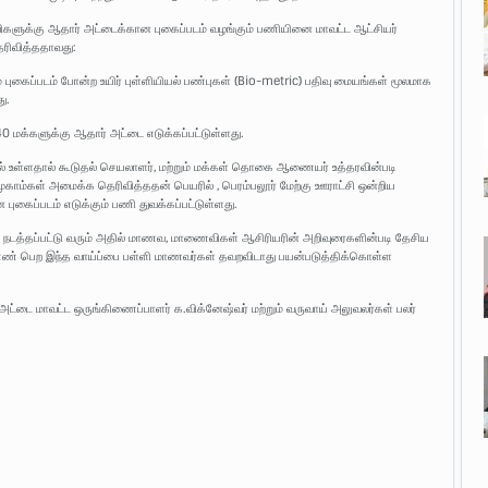
ணவிகளுக்கு ஆதார் அட்டைக்கான புகைப்படம் வழங்கும் பணியினை மாவட்ட ஆட்சியர்
ெரிவித்ததாவது:
புகைப்படம் போன்ற உயிர் புள்ளியியல் பண்புகள் (Bio-metric) பதிவு மையங்கள் மூலமாக
ு.
0 மக்களுக்கு ஆதார் அட்டை எடுக்கப்பட்டுள்ளது.
 உள்ளதால் கூடுதல் செயலாளர், மற்றும் மக்கள் தொகை ஆணையர் உத்தரவின்படி
 முகாம்கள் அமைக்க தெரிவித்ததன் பெயரில் , பெரம்பலூர் மேற்கு ஊராட்சி ஒன்றிய
ுகைப்படம் எடுக்கும் பணி துவக்கப்பட்டுள்ளது.
ள் நடத்தப்பட்டு வரும் அதில் மாணவ, மாணைவிகள் ஆசிரியரின் அறிவுரைகளின்படி தேசிய
எண் பெற இந்த வாய்ப்பை பள்ளி மாணவர்கள் தவறவிடாது பயன்படுத்திக்கொள்ள
அட்டை மாவட்ட ஒருங்கிணைப்பாளர் க.விக்னேஷ்வர் மற்றும் வருவாய் அலுவலர்கள் பலர்