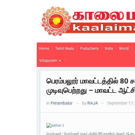
Home
Tamil Nadu
Puducherry
India
World
Villupuram
பெரம்பலூர் மாவட்டத்தில் 80
முடிவுபெற்றது – மாவட்ட ஆட்ச
in
Perambalur
by
RAJA
September 17,
—
—
பெரம்பலூர் : பெரம்பலூர் மாவட்டத்தில் 80 சதவீதம் ஆதார் அட்