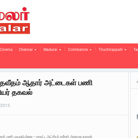
Cinema
Chennai
Madurai
Coimbatore
Tiruchirappalli
Ta
 சதவீதம் ஆதார் அட்டைகள் பணி
ியர் தகவல்
 2015
டைகள் பணி முடிவுபெற்றது – மாவட்ட ஆட்சியர் தரேஸ் அஹமது தகவல்