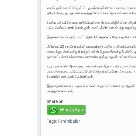
பெரம்பலூர் நகராட்சிக்குட்பட்ட துவக்கப்பள்ளியில் மாணவ, மா
தரேஸ் அஹமது. துவக்கி வைத்து பின்னர் செய்தியாளர்களிடம் த
தேசிய மக்கள்தொகை பதிவேட்டில் கை ரேகை, விழித்திரை மற்றும் 
பதிவு செய்யும் பணி பெரம்பலூர் மாவட்டத்தில் நடைபெற்று வருகிறத
இதுவரை பெரம்பலூர் மாவட்டத்தில் 80 சதவீதம் அதாவது 4,47,74
மீதிஉள்ள 20 சதவீதம் பள்ளி மாணவர்கள் அதிக எண்ணிக்கையில்
அனைத்து பள்ளிகளிலும் மற்றும் பள்ளி நிறுவனங்களிலும், சிறப்பு
துவக்கப் பள்ளியில் மாணவ, மாணவிகளுக்கு ஆதார் அட்டைக்கான ப
வரும் நாட்களில் அனைத்து பள்ளிகளிலும் ஆதார் பதிவு முகாம்க
மக்கள்தொகை பதிவேட்டில் இடம் பெற்று பிரத்தியேக அடையாள 
வேண்டும் என அவர் தெரிவித்தார்.
இந்நிகழ்வில் மாவட்ட தொடக்க கல்வி அலுவலர் எலிசபெத், ஆதார் 
கலந்துகொண்டனர்.
Share on:
WhatsApp
Tags:
Perambalur