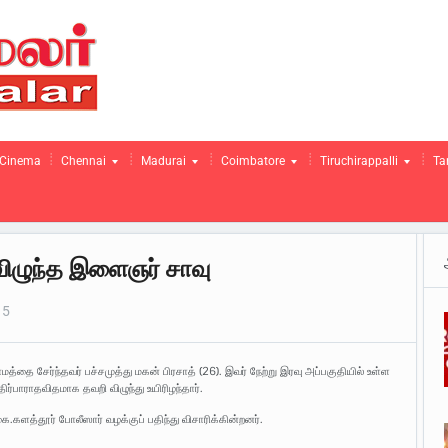
Cinema
Chennai
Madurai
Coimbatore
Tiruchirappalli
Ta
விழுந்த இளைஞர் சாவு
15
த்தை சேர்ந்தவர் பச்சமுத்து மகன் பிரசாத் (26). இவர் நேற்று இரவு அப்பகுதியில் உள்ள
ிர்பாராதவிதமாக தவறி விழுந்து உயிரிழந்தார்.
.களத்தூர் போலீஸார் வழக்குப் பதிந்து விசாரிக்கின்றனர்.