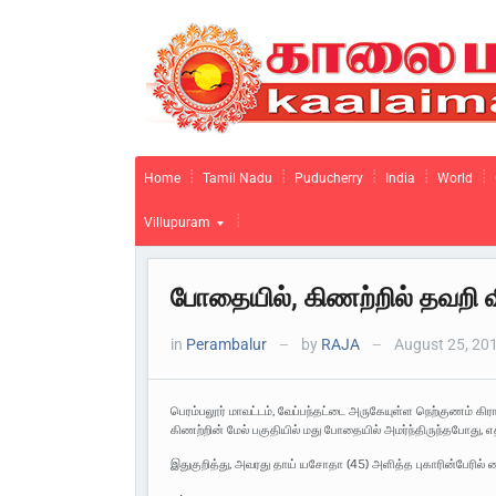
Home
Tamil Nadu
Puducherry
India
World
Villupuram
போதையில், கிணற்றில் தவறி 
in
Perambalur
by
RAJA
August 25, 20
—
—
பெரம்பலூர் மாவட்டம், வேப்பந்தட்டை அருகேயுள்ள நெற்குணம் கிராம
கிணற்றின் மேல் பகுதியில் மது போதையில் அமர்ந்திருந்தபோது, எத
இதுகுறித்து, அவரது தாய் யசோதா (45) அளித்த புகாரின்பேரில் கை