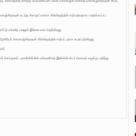
ங்குடி கிராமத்தை சேர்ந்த சுப்ரமணியன் மகன் கொளஞ்சி என்கிற கொளஞ்சிநாதன் (43),
கொளஞ்சிநாதன் கடந்த சில நாட்களாக சில்மிஷத்தில் ஈடுபடுவதாக பாதிக்கப்பட்ட
ையிட்டு எவ்வித பலனும் இல்லை என தெரிகிறது.
் ஆசிரியர் கொளஞ்சிநாதன் சில்மிஷத்தில் ஈடுபட்டதாக கூறப்படுகிறது.
ார்.
் செய்தனர். புகாரின்பேரில் மங்கலமேடு இன்ஸ்பெக்டர் பிரகாஷ் வழக்கு பதிந்து