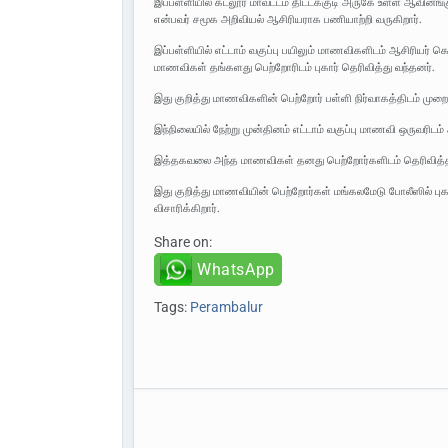
இப்பள்ளியில் கடலூர் மாவட்டம் திட்டக்குடி அருகே உள்ள ஆவின
என்பவர் சமூக அறிவியல் ஆசிரியராக பணியாற்றி வருகிறார்.
இப்பள்ளியில் எட்டாம் வகுப்பு பயிலும் மாணவிகளிடம் ஆசிரியர் 
மாணவிகள் தங்களது பெற்றோரிடம் புகார் தெரிவித்து வந்தனர்.
இது குறித்து மாணவிகளின் பெற்றோர் பள்ளி நிர்வாகத்திடம் முற
இந்நிலையில் நேற்று முன்தினம் எட்டாம் வகுப்பு மாணவி ஒருவரிடம
இத்தகவலை அந்த மாணவிகள் தனது பெற்றோர்களிடம் தெரிவித்த
இது குறித்து மாணவியின் பெற்றோர்கள் மங்கலமேடு போலீஸில் புகார
விசாரிக்கிறார்.
Share on:
WhatsApp
Tags:
Perambalur