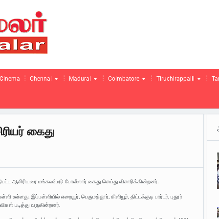
Cinema
Chennai
Madurai
Coimbatore
Tiruchirappalli
Ta
ரியர் கைது
டுபட்ட ஆசிரியரை மங்கலமேடு போலீஸார் கைது செய்து விசாரிக்கின்றனர்.
ி உள்ளது. இப்பள்ளியில் எறையூர், பெருமத்தூர், கிளியூர், திட்டக்குடி பார்டர், புதூர்
ிகள் படித்து வருகின்றனர்.