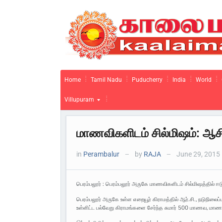
Home
Tamil Nadu
Puducherry
India
World
Villupuram
மாணவிகளிடம் சில்மிஷம்: ஆசி
in
Perambalur
by
RAJA
June 29, 2015
—
—
பெரம்பலூர் : பெரம்பலூர் அருகே மாணவிகளிடம் சில்மிஷத்தில் ஈ
பெரம்பலூர் அருகே உள்ள எறையூர் கிராமத்தில் ஆர்.சி., நடுநிலைப்பள்ள
உள்ளிட்ட பல்வேறு கிராமங்களை சேர்ந்த சுமார் 500 மாணவ, மாணவ