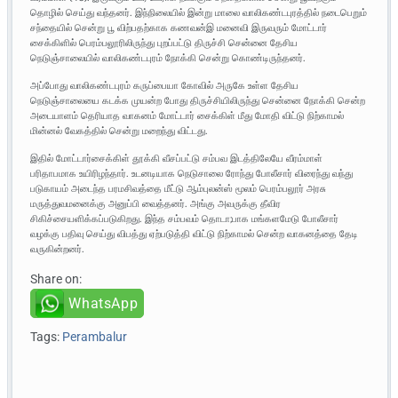
தொழில் செய்து வந்தனர். இந்நிலையில் இன்று மாலை வாலிகண்டபுரத்தில் நடைபெறும்
சந்தையில் சென்று பூ விற்பதற்காக கணவன்இ மனைவி இருவரும் மோட்டார்
சைக்கிளில் பெரம்பலூரிலிருந்து புறப்பட்டு திருச்சி சென்னை தேசிய
நெடுஞ்சாலையில் வாலிகண்டபுரம் நோக்கி சென்று கொண்டிருந்தனர்.
அப்போது வாலிகண்டபுரம் கருப்பையா கோவில் அருகே உள்ள தேசிய
நெடுஞ்சாலையை கடக்க முயன்ற போது திருச்சியிலிருந்து சென்னை நோக்கி சென்ற
அடையாளம் தெரியாத வாகனம் மோட்டார் சைக்கிள் மீது மோதி விட்டு நிற்காமல்
மின்னல் வேகத்தில் சென்று மறைந்து விட்டது.
இதில் மோட்டார்சைக்கிள் தூக்கி வீசப்பட்டு சம்பவ இடத்திலேயே வீரம்மாள்
பரிதாபமாக உயிரிழந்தார். உடனடியாக நெடுசாலை ரோந்து போலீசார் விரைந்து வந்து
படுகாயம் அடைந்த பரமசிவத்தை மீட்டு ஆம்புலன்ஸ் மூலம் பெரம்பலூர் அரசு
மருத்துவமனைக்கு அனுப்பி வைத்தனர். அங்கு அவருக்கு தீவிர
சிகிச்சையளிக்கப்படுகிறது. இந்த சம்பவம் தொடா;பாக மங்களமேடு போலீசார்
வழக்கு பதிவு செய்து விபத்து ஏற்படுத்தி விட்டு நிற்காமல் சென்ற வாகனத்தை தேடி
வருகின்றனர்.
Share on:
WhatsApp
Tags:
Perambalur