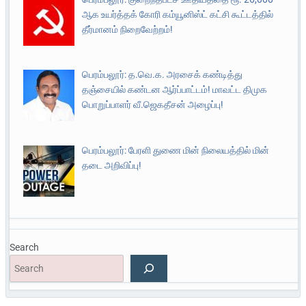
ஆக உயர்த்தக் கோரி கம்யூனிஸ்ட் கட்சி கூட்டத்தில்
தீர்மானம் நிறைவேற்றம்!
பெரம்பலூர்: த.வெ.க. அரசைக் கண்டித்து
தஞ்சையில் கண்டன ஆர்ப்பாட்டம்! மாவட்ட திமுக
பொறுப்பாளர் வீ.ஜெகதீசன் அழைப்பு!
பெரம்பலூர்: பேரளி துணை மின் நிலையத்தில் மின்
தடை அறிவிப்பு!
Search