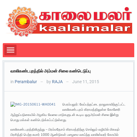
வாலிகண்டபுரத்தில் அம்மன் சிலை கண்டெடுப்பு
in
Perambalur
by
RAJA
June 11, 2015
—
—
பெரம்பலூர்: வேப்பந்தட்டை தாலுகாவிற்குட்பட்ட
வாலிகண்டபுரம் கிராமத்திலுள்ள கோனேரி
ஆற்றுப்படுகையில் அழகிய வேலை பாடுகளுடன் கூடிய ஒருஅம்மன் சிலை இன்று
பொது மக்கள் கண்டெடுக்கப்பட்டுள்ளது.
வாலிகண்டபுரத்திலிருந்து – பிரம்மதேசம் கிராமத்திற்கு செல்லும் வழியில் மிகவும்
பிரசித்தி பெற்ற சுமார் 1000 ஆண்டுகள் பழைமை வாய்ந்த வாலிஸ்வரர் கோயில்