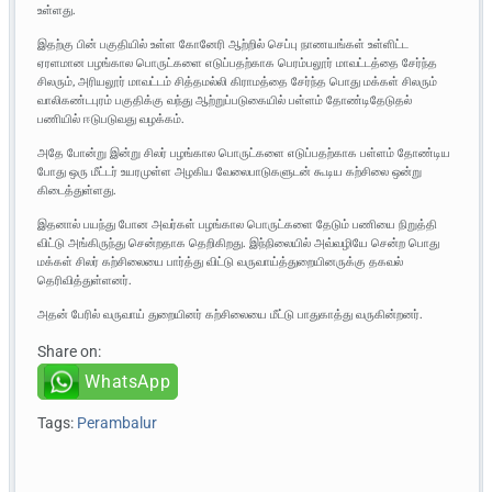
உள்ளது.
இதற்கு பின் பகுதியில் உள்ள கோனேரி ஆற்றில் செப்பு நாணயங்கள் உள்ளிட்ட
ஏரளமான பழங்கால பொருட்களை எடுப்பதற்காக பெரம்பலூர் மாவட்டத்தை சேர்ந்த
சிலரும், அரியலூர் மாவட்டம் சித்தமல்லி கிராமத்தை சேர்ந்த பொது மக்கள் சிலரும்
வாலிகண்டபுரம் பகுதிக்கு வந்து ஆற்றுப்படுகையில் பள்ளம் தோண்டிதேடுதல்
பணியில் ஈடுபடுவது வழக்கம்.
அதே போன்று இன்று சிலர் பழங்கால பொருட்களை எடுப்பதற்காக பள்ளம் தோண்டிய
போது ஒரு மீட்டர் உயரமுள்ள அழகிய வேலைபாடுகளுடன் கூடிய கற்சிலை ஒன்று
கிடைத்துள்ளது.
இதனால் பயந்து போன அவர்கள் பழங்கால பொருட்களை தேடும் பணியை நிறுத்தி
விட்டு அங்கிருந்து சென்றதாக தெறிகிறது. இந்நிலையில் அவ்வழியே சென்ற பொது
மக்கள் சிலர் கற்சிலையை பார்த்து விட்டு வருவாய்த்துறையினருக்கு தகவல்
தெரிவித்துள்ளனர்.
அதன் பேரில் வருவாய் துறையினர் கற்சிலையை மீட்டு பாதுகாத்து வருகின்றனர்.
Share on:
WhatsApp
Tags:
Perambalur